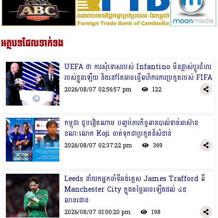
អត្ថបទដែលទាក់ទង
UEFA ថា ការសុំទោសរបស់ Infantino មិនផ្លាស់ប្តូរជំហរ
របស់ខ្លួនឡើយ និង​នៅ​តែ​អាច​ធ្វើ​ពហិការ​ការ​ប្រកួត​របស់ FIFA
2026/08/07 02:56:57 pm
122
កម្ពុជា ជួបវៀតណាម បញ្ចប់ភារកិច្ចពានបាល់ទាត់អាស៊ាន
ខណៈលោក ​Koji ​ចាត់ទុកជាប្រកួតដ៏សំខាន់
2026/08/07 02:37:22 pm
369
Leeds នាំយកអ្នកចាំទីអង់គ្លេស James Trafford ពី
Manchester City ក្នុងតម្លៃអាចឡើងដល់ ៤៥
លានផោន
2026/08/07 01:00:20 pm
198