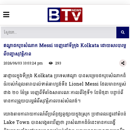
ឥណ្ឌាដករូបសំណាក Messi ចេញនៅទីក្រុង Kolkata ដោយសារបារម្ភ
ពីបញ្ហាសុវត្ថិភាព
2026/06/03 10:03:24 pm
293
អាជ្ញាធរក្នុងទីក្រុង Kolkata ប្រទេសឥណ្ឌា បានសម្រេចដករូបសំណាកដ៏
ធំរបស់​កំពូល​តារា​បាល់​ទាត់​អាហ្សង់ទីន Lionel Messi ដែលមានកម្ពស់
ជាង ២០ ម៉ែត្រ ចេញពីទីតាំង​សាធារណៈ​កា​ល​ពី​ថ្ងៃទី១ ខែមិថុនា បន្ទាប់ពី
មានការព្រួយបារម្ភអំពីសុវត្ថិភាពរបស់សំណង់។
យោងតាមការរាយការណ៍ពីប្រព័ន្ធផ្សព្វផ្សាយក្នុងស្រុក ប្រជាពលរដ្ឋនៅតំបន់
Lake Town បាន​សង្កេត​ឃើញថា រូបសំណាកដ៏ធំនេះមានការរង្គើ