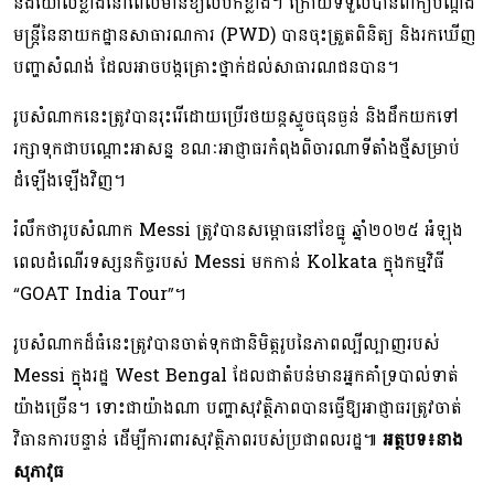
និងយោលខ្លាំងនៅពេលមានខ្យល់បក់ខ្លាំង។ ក្រោយទទួលបានពាក្យបណ្តឹង
មន្ត្រីនៃនាយកដ្ឋានសាធារណការ (PWD) បានចុះត្រួតពិនិត្យ និងរកឃើញ
បញ្ហាសំណង់ ដែលអាចបង្កគ្រោះថ្នាក់ដល់សាធារណជនបាន។
រូបសំណាកនេះត្រូវបានរុះរើដោយប្រើរថយន្តស្ទូចធុនធ្ងន់ និងដឹកយកទៅ
រក្សាទុកជាបណ្តោះអាសន្ន ខណៈអាជ្ញាធរកំពុងពិចារណាទីតាំងថ្មីសម្រាប់
ដំឡើងឡើងវិញ។
រំលឹកថារូបសំណាក Messi ត្រូវបានសម្ពោធនៅខែធ្នូ ឆ្នាំ២០២៥ អំឡុង
ពេលដំណើរទស្សនកិច្ចរបស់ Messi មកកាន់ Kolkata ក្នុងកម្មវិធី
“GOAT India Tour”។
រូបសំណាកដ៏ធំនេះត្រូវបានចាត់ទុកជានិមិត្តរូបនៃភាពល្បីល្បាញរបស់
Messi ក្នុងរដ្ឋ West Bengal ដែលជាតំបន់មានអ្នកគាំទ្របាល់ទាត់
យ៉ាងច្រើន។ ទោះជាយ៉ាងណា បញ្ហាសុវត្ថិភាពបានធ្វើឱ្យអាជ្ញាធរត្រូវចាត់
វិធានការបន្ទាន់ ដើម្បីការពារសុវត្ថិភាពរបស់ប្រជាពលរដ្ឋ៕
អត្ថបទ៖នាង
សុភាវុធ