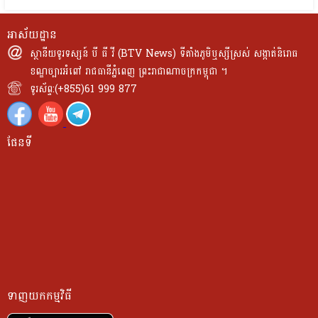
អាស័យដ្ឋាន
ស្ថានីយទូរទស្សន៍ បី ធី វី (BTV News) ទីតាំងភូមិឬស្សីស្រស់ សង្កាត់និរោធ
ខណ្ឌច្បារអំពៅ រាជធានីភ្នំពេញ ព្រះរាជាណាចក្រកម្ពុជា ។
ទូរស័ព្ទ:(+855)61 999 877
ផែនទី
ទាញយកកម្មវិធី