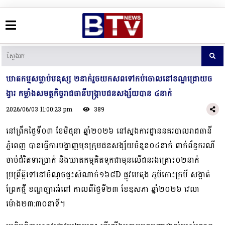
ឃាតកម្មសម្លាប់មនុស្ស ២នាក់រួចយកសពទៅកប់ចោលនៅខណ្ឌជ្រោយច
ង្វារ កម្លាំងសមត្ថកិច្ចរាជធានីបង្ក្រាបជនសង្ស័យបាន ៤នាក់
2026/06/03 11:00:23 pm
389
នៅព្រឹកថ្ងៃទី០៣ ខែមិថុនា ឆ្នាំ២០២៦ នៅស្នងការដ្ឋាននគរបាលរាជធានី
ភ្នំពេញ បានធ្វើការបង្ហាញមុខក្រុមជនសង្ស័យចំនួន០៤នាក់ ពាក់ព័ន្ធករណី
ចាប់ជំរិតទារប្រាក់ និងឃាតកម្មគិតទុកជាមុនលើជនរងគ្រោះ០២នាក់
ប្រព្រឹត្តិទៅនៅចំណុចផ្ទះសំណាក់១៦៨D ផ្លូវបេតុង ភូមិកោះក្របី សង្កាត់
ព្រែកថ្មី ខណ្ឌច្បារអំពៅ កាលពីថ្ងៃទី២៣ ខែឧសភា ឆ្នាំ២០២៦ វេលា
ម៉ោង២៣:៣០នាទី។