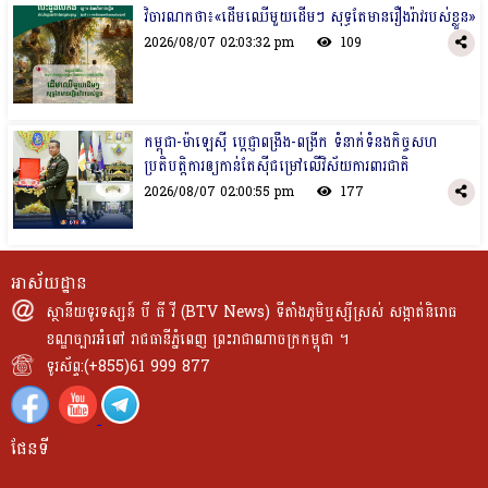
វិចារណកថា៖«ដើមឈើមួយដើមៗ សុទ្ធតែមានរឿងរ៉ាវរបស់ខ្លួន»
2026/08/07 02:03:32 pm
109
កម្ពុជា-ម៉ាឡេស៊ី ប្តេជ្ញាពង្រឹង-ពង្រីក ទំនាក់ទំនងកិច្ចសហ
ប្រតិបត្តិការឲ្យកាន់តែស៊ីជម្រៅលើវិស័យការពារជាតិ
2026/08/07 02:00:55 pm
177
អាស័យដ្ឋាន
ស្ថានីយទូរទស្សន៍ បី ធី វី (BTV News) ទីតាំងភូមិឬស្សីស្រស់ សង្កាត់និរោធ
ខណ្ឌច្បារអំពៅ រាជធានីភ្នំពេញ ព្រះរាជាណាចក្រកម្ពុជា ។
ទូរស័ព្ទ:(+855)61 999 877
ផែនទី