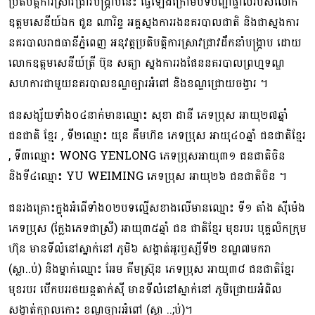
ប្រតិបត្តិការស្រាវជ្រាវបង្ក្រាបនេះ ធ្វើឡើងក្រោមបទបញ្ជាផ្ទាល់របស់លោក
ឧត្តមសេនីយ៍ឯក ជួន ណារិន្ទ អគ្គស្នងការរងនគរបាលជាតិ និងជាស្នងការ
នគរបាលរាជធានីភ្នំពេញ អនុវត្តប្រតិបត្តិការស្រាវជ្រាវដឹកនាំបង្ក្រាប ដោយ
លោកឧត្តមសេនីយ៍ត្រី ប៊ុន សត្យា ស្នងការរងផែននគរបាលព្រហ្មទណ្ឌ
សហការជាមួយនគរបាលខណ្ឌច្បារអំពៅ និងខណ្ឌជ្រោយចង្វារ ។
ជនសង្ស័យទាំង០៤នាក់មានឈ្មោះ សុខា ដានី ភេទប្រុស អាយុ២៧ឆ្នាំ
ជនជាតិ ខ្មែរ , ទី២ឈ្មោះ យុន គឹមហ៊ន ភេទប្រុស អាយុ៤០ឆ្នាំ ជនជាតិខ្មែរ
, ទី៣ឈ្មោះ WONG YENLONG ភេទប្រុសអាយុ៣១ ជនជាតិចិន
និងទី៤ឈ្មោះ YU WEIMING ភេទប្រុស អាយុ២៦ ជនជាតិចិន ។
ជនរងគ្រោះក្នុងអំពើទាំង០២បទល្មើសខាងលើមានឈ្មោះ ទី១ តាំង ស៊ីម៉េង
ភេទប្រុស (ក្លែងភេទជាស្រី) អាយុ៣៥ឆ្នាំ ជន ជាតិខ្មែរ មុខរបរ បុគ្គលិកក្រុម
ហ៊ុន មានទីលំនៅស្នាក់នៅ ភូមិ៦ សង្កាត់អូរឫស្សីទី២ ខណ្ឌ៧មករា
(ស្លា..ប់) និងម្នាក់ឈ្មោះ អែម គីមស៊្រុន ភេទប្រុស អាយុ៣៨ ជនជាតិខ្មែរ
មុខរបរ បើកបររថយន្តតាក់ស៊ី មានទីលំនៅស្នាក់នៅ ភូមិជ្រោយអំពិល
សង្កាត់ក្បាលកោះ ខណ្ឌច្បារអំពៅ (ស្លា ..;ប់)។