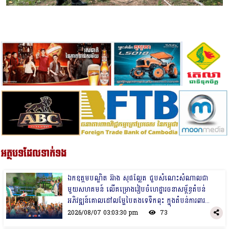
អត្ថបទដែលទាក់ទង
ឯកឧត្តមបណ្ឌិត អ៊ាង សុផល្លែត ជួបសំណេះសំណាលជា
មួយសហគមន៍ លើគម្រោងរៀបចំហេដ្ឋារចនាសម្ព័ន្ធតំបន់
អភិវឌ្ឍន៍គោលដៅលម្ហែបៃតងទេទឹកពុះ ក្នុងតំបន់ការពារ
ធម្មជាតិកោដូន្តី ខេត្តកំពង់ស្ពឺ
2026/08/07 03:03:30 pm
73