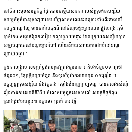
នៅចំពោះមុខសមត្ថកិច្ច ផ្អែកតាមចម្លើយសារភាពរបស់ក្រុមជនសង្ស័យ
សមត្ថកិច្ចក៏បានស្រាវជ្រាវរកឃើញសាកសពជនរងគ្រោះទាំងពីរខាងលើ
កប់ក្នុងរណ្តៅលូ មានចាក់បេតុងពី នៅចំណុចផ្ទះគ្មានលេខ ផ្លូវបេតុង ភូមិ
បាក់ខែង សង្កាត់ព្រែកលៀប ខណ្ឌជ្រោយចង្វារ ដែលក្រុមជនសង្ស័យបាន
សម្លាប់ពួកគេនៅខណ្ឌច្បារអំពៅ ហើយដឹកយសពយកទៅកប់នៅខណ្ឌ
ជ្រោយចង្វារ ។
ក្នុងការបង្ក្រាប សមត្ថកិច្ចដកហូតវត្ថុតាងរួមមាន ៖ ដំបងចំនួន០១, ពូថៅ
ចំនួន០១, ខ្សែភ្លើងមួយចំនួន និងទូរស័ព្ទម៉ាកអាយហ្វូន ០១គ្រឿង ។
បច្ចុប្បន្នក្រុមសង្ស័យ និងវត្ថុតាង កម្លាំងជំនាញព្រហ្មទណ្ឌ បានកសាងសំណុំ
រឿងចាត់ការតាមនីតិវិធី។ ចំណែកបក្ខពួកសេសសល់ សមត្ថកិច្ចកំពុង
ស្រាវជ្រាវចាប់ខ្លួន៕ អត្ថបទ៖ ប្រាក់ តារាវុទ្ធី