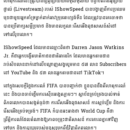
ហេតុការណ៍នេះត្រូវបានផ្សព្វផ្សាយយ៉ាងទូលំទូលាយ បន្ទាប់ពីវីដេអូផ្សាយ
ផ្ទាល់ (Livestream) របស់ IShowSpeed បានបង្ហាញពីការប្រឈម
មុខជាមួយអ្នកគាំទ្រម្នាក់ពាក់អាវក្រុមអាហ្សង់ទីន ដែលត្រូវបានគេចោទថា
បានប្រើពាក្យសម្តីប្រមាថ និងមានលក្ខណៈរើសអើងពូជសាសន៍សំដៅ
ទៅលើរូបលោក។
IShowSpeed ដែលមានឈ្មោះពិតថា Darren Jason Watkins
Jr. គឺជាអ្នកបង្កើតមាតិកាជនជាតិអាមេរិក ដែលមានអ្នកតាមដាន
រាប់សិបលាននាក់នៅលើបណ្ដាញសង្គមរួមមាន ៥៧ លាន Subscribers
នៅ YouTube និង ៥៣ លានអ្នកតាមដាននៅ TikTok។
នៅក្នុងសេចក្តីថ្លែងការណ៍ FIFA បានបញ្ជាក់ថា ខ្លួនបានដឹងពីហេតុការណ៍
នេះ និងបានចាប់ផ្តើមការស៊ើបអង្កេតភ្លាមៗ។ ស្ថាប័នគ្រប់គ្រងបាល់ទាត់
ពិភពលោកបានសង្កត់ធ្ងន់ថា ការរើសអើងពូជសាសន៍ ការស្អប់ខ្ពើម និងការ
រើសអើងគ្រប់ទម្រង់។ FIFA ក៏បានអះអាងថា World Cup គឺជា
ព្រឹត្តិការណ៍ដែលតំណាងឱ្យភាពចម្រុះជាតិសាសន៍ ការគោរពគ្នាទៅវិញ
ទៅមក និងការរួបរួមរបស់មនុស្សមកពីជុំវិញពិភពលោក។