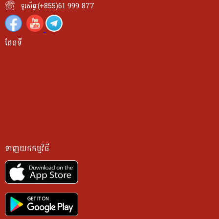
ទូរស័ព្ទ:(+855)61 999 877
ផែនទី
ទាញយកកម្មវិធី