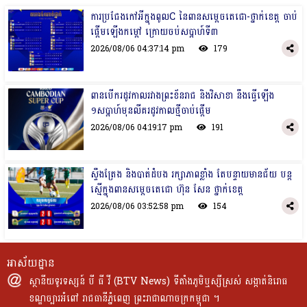
ការប្រជែងកៅអីក្នុងពូលC នៃពានសម្ដេចតេជោ-ថ្នាក់ខេត្ត ចាប់
ផ្ដើមឡើងកម្ដៅ ក្រោយចប់សប្ដាហ៍ទី៣
2026/08/06 04:37:14 pm
179
ពានបើករដូវកាលរវាងព្រះខ័នរាជ និងវិសាខា នឹងធ្វើឡើង
១សប្ដាហ៍មុនលីគរដូវកាលថ្មីចាប់ផ្ដើម
2026/08/06 04:19:17 pm
191
ស្ទឹងត្រែង និងបាត់ដំបង រក្សាភាពខ្លាំង តែបន្ទាយមានជ័យ បន្ដ
ស្មើក្នុងពានសម្ដេចតេជោ ហ៊ុន សែន ថ្នាក់ខេត្ត
2026/08/06 03:52:58 pm
154
អាស័យដ្ឋាន
ស្ថានីយទូរទស្សន៍ បី ធី វី (BTV News) ទីតាំងភូមិឬស្សីស្រស់ សង្កាត់និរោធ
ខណ្ឌច្បារអំពៅ រាជធានីភ្នំពេញ ព្រះរាជាណាចក្រកម្ពុជា ។