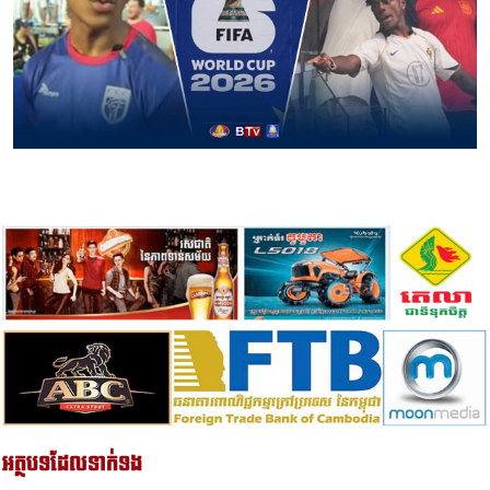
អត្ថបទដែលទាក់ទង