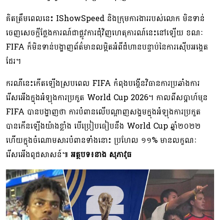
គិតត្រឹមពេលនេះ IShowSpeed និងក្រុមការងាររបស់លោក មិនទាន់
ចេញសេចក្តីថ្លែងការណ៍ជាផ្លូវការជុំវិញហេតុការណ៍នេះនៅឡើយ ខណៈ
FIFA ក៏មិនទាន់បង្ហាញព័ត៌មានលម្អិតអំពីជំហានបន្ទាប់នៃការស៊ើបអង្កេត
ដែរ។
ករណីនេះកើតឡើងស្របពេល FIFA កំពុងបង្កើនវិធានការប្រឆាំងការ
រើសអើងក្នុងអំឡុងការប្រកួត World Cup 2026។ កាលពីសប្តាហ៍មុន
FIFA បានបង្ហាញថា ការបំពានលើបណ្ដាញសង្គមក្នុងអំឡុងការប្រកួត
បានកើនឡើងយ៉ាងខ្លាំង បើប្រៀបធៀបនឹង World Cup ឆ្នាំ២០២២
ហើយក្នុងចំណោមសារបំពានទាំងនោះ ប្រហែល ១១% មានលក្ខណៈ
រើសអើងពូជសាសន៍៕
អត្ថបទ៖នាង សុភាវុធ