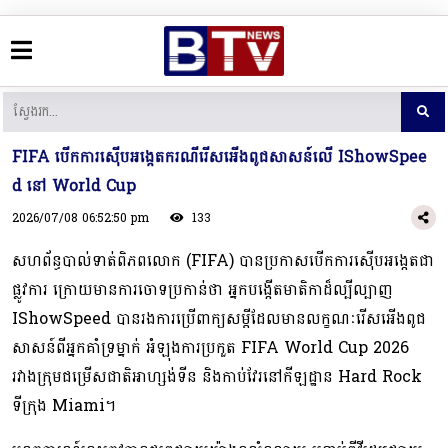
FIFA បើកការស៊ើបអង្កេតករណីរើសអើងពូជសាសន៍លើ IShowSpee
d នៅ World Cup
2026/07/08 06:52:50 pm
133
សហព័ន្ធបាល់ទាត់ពិភពលោក (FIFA) បានប្រកាសបើកការស៊ើបអង្កេតជា
ផ្លូវការ ក្រោយមានការចោទប្រកាន់ថា អ្នកបង្កើតមាតិកាដ៏ល្បីល្បាញ
IShowSpeed បានរងការប្រើពាក្យសម្តីដែលមានលក្ខណៈរើសអើងពូជ
សាសន៍ពីអ្នកគាំទ្រម្នាក់ អំឡុងការប្រកួត FIFA World Cup 2026
រវាងក្រុមជម្រើសជាតិអាហ្សង់ទីន និងកាប់វែរនៅកីឡដ្ឋាន Hard Rock
ទីក្រុង Miami។