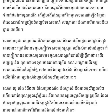
ច្រកទ្វារព្រំដែន សំគាល់ឃើញថា ភ្ញៀវទេសចរ​អន្តរជាតិមកកម្ពុជា ចាប់ផ្តើម
មានកំណើន ជាពិសេសនោះ គឺមានអ្នកវិនិយោគទុន​ជាជនបរទេស បាន
ទំនាក់ទំនងជាមួយយើង ដើម្បីបង្កើតដៃគូ​អាជីវកម្ម​ទេសចរណ៍​ឡើងវិញ​ជា
ពិសេសអាជីវកម្ម​រៀប​ចំ​កញ្ចប់ទេសចរណ៍ ​សណ្ឋាគារ ​និង​ការ​បើក​ភោជនីយ
ដ្ឋាន ជាដើម។
លោក បន្តថា សម្រាប់អាជីវកម្មសណ្ឋាគារ ​និង​ភោជនីយដ្ឋាន​នៅក្នុងអំឡុង
ពេលនេះ ក្រៅពីមាន​ទទួលភ្ញៀវទេសចរក្នុងស្រុក ​យើងសំគាល់ឃើញថា ក៏
មានភ្ញៀវជាជនបរទេសចូលមកទទួល​សេវាស្នាក់​នៅដើម្បីធ្វើការងារ ដើរ
កម្សាន្ត និង​ ចូលហាងទទួលទានអាហារច្រើន ខណៈបណ្តា​អាជីវកម្ម​
ទេសចរណ៍មិនដំឡើងថ្លៃ ​ទៅតាមតំលៃប្រេងសាំង ​និង​ហ្គាស៍​ទោះទេ ​ហើយ
យើងរំពឹងថា ប្រេងសាំងហ្គាស៍​នឹងចុះវិញឆាប់ៗនេះ។
លោក លូ ម៉េង រំពឹងថា តំលៃប្រេងសាំង និងហ្គាស៍​ នឹងអាចចុះវិញឆាប់ៗ
ហើយ​នៅថ្ងៃបុណ្យ​ចូល​ឆ្នាំថ្មីនេះ ​នឹង​មាន​មនុស្ស​ចេញដើរកម្សាន្តច្រើ​ន ដែល
ជា​កត្តាជម្រុញ​អោយអាជីវកម្មក្នុង​វិស័យ​ទេសចរណ៍​មានទឹកចិត្តចាប់
អារម្មរណ៍ការបើកឡើងវិញ​កាន់តែច្រើនថែមទៀត។