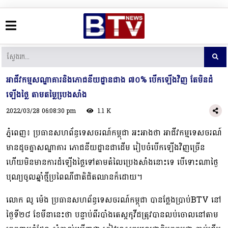
អាជីវកម្មសណ្ឋាគារនិងភោជនីយដ្ឋានជាង ៧០% បើកឡើងវិញ តែមិនដំ
ឡើងថ្លៃ តាមតម្លៃបេ្រងសាំង
2022/03/28 06:08:30 pm
1.1 K
ភ្នំពេញ៖ ប្រធានសហព័ន្ធទេសចរណ៍កម្ពុជា អះអាងថា អាជីវកម្មទេសចរណ៍
មានដូចគ្នាសណ្ឋាគារ ភោជនីយដ្ឋានជាដើម រៀបចំបើកឡើងវិញច្រើន
ហើយមិនមានការដំឡើងថ្លៃទៅតាមតំលៃប្រេងសាំងនោះទេ បើទោះណាថ្ងៃ
បុណ្យចូលឆ្នាំថ្មីប្រពៃណីជាតិជិតឈានក៏ដោយ។
លោក លូ ម៉េង ប្រធានសហព័ន្ធទេសចរណ៍កម្ពុជា បានថ្លែងប្រាប់BTV នៅ
ថ្ងៃទី២៨ ខែមីនានេះថា បន្ទាប់ពីរបាំងតេស្តកូវីដត្រូវបានលប់ចោលនៅតាម