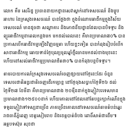
លោក គឹម សេរីរដ្ឋ ប្រធាននាយកដ្ឋានសេវាស្នាក់នៅទេសចរណ៍ ​និងម្ហូប
អាហារ នៃក្រសួងទេសចរណ៍ បានថ្លែងថា ​ក្នុងចំណោមអាជីកម្មក្នុងវិស័យ
ទេសចរណ៍ ​មានដូចជា សណ្ឋាគារ និង​ភោជនីយដ្ឋាន​ដែលបានបិទទ្វារ ​និង
ព្យួរអាជីវកម្មនាពេល​កន្លងមក មកដល់​ពេលនេះ​ គឺមានប្រមាណ៧០% ​បាន
ប្រកាសបើកអាជីវកម្មឡើងវិញធម្មតា ​ហើយខ្លះទៀត បាន​កំពុងរៀបចំបើក
សាខាអាជីវកម្ម ​អោយទាន់ថ្ងៃបុណ្យចូលឆ្នាំថ្មី​ឈាន​មកដល់ខាងមុខនេះ
ហើយ​នៅសល់អាជីវកម្មប្រមាណជិត៣០% បានកំពុងបន្តបិទទ្វារ។
តាមរបាយការណ៍ក្រសួងទេសចរណ៍ចេញផ្សាយ​នៅថ្ងៃនេះដែរ ចំនួន
ទេសចរ​ជាតិ​អន្តរជាតិចេញ​ដើរ​កម្សាន្ត នៅថ្ងៃចុងសប្តាហ៍ថ្ងៃទី២៦ ​ដល់
ថ្ងៃទី២៧​ ខែមីនា គឺមានប្រមាណជាង ២០ម៉ឺននាក់​ក្នុង​ភ្ញៀវបរទេស​មាន
ប្រមាណជាង១២៥០០នាក់ ​ហើយ​គោលដៅ​ដែលនៅតែបន្តរក្សាកំណើន​ក្នុង​
ទទួលភ្ញៀវ​ទៅទស្សនាច្រើន​ ភាគច្រើនគោលដៅទេសចរណ៍តាមតំបន់ឆ្នេរ ​
រាជធានីភ្នំពេញ ខេត្តសៀមរាប និងខេត្តបាត់ដំបង ​ពោធិ៍សាត់ជាដើម៕
អត្ថបទស៊ុម សុខជា