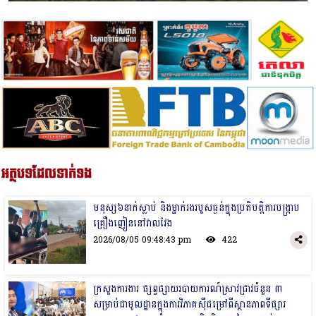
អត្ថបទដែលទាក់ទង
មនុស្ស៦នាក់ស្លាប់ និងម្នាក់រងរបួសធ្ងន់ក្នុងប្រតិបត្តិការបង្ក្រាប
គ្រឿងញៀននៅវាលវែង
2026/08/05 09:48:43 pm
422
ក្រសួងការងារ ផ្សព្វផ្សាយរបាយការណ៍ស្រាវជ្រាវចំនួន ៣
សម្រាប់ជាមូលដ្ឋានក្នុងការវិភាគស៊ីជម្រៅពីស្ថានភាពទីផ្សារ