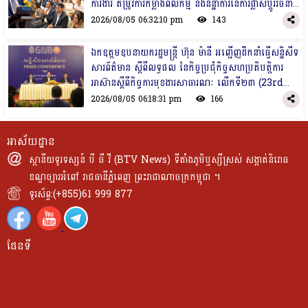
ការងារ តម្រូវការកម្លាំងពលកម្ម និងនិន្នាការនៃការផ្លាស់ប្តូររចនា
សម្ព័ន្ធទីផ្សារការងារកម្ពុជាក្នុងឆ្នាំ២០២៦
2026/08/05 06:32:10 pm
143
ឯកឧត្តមឧបនាយករដ្ឋមន្ត្រី ហ៊ុន ម៉ានី អញ្ជើញដឹកនាំធ្វើសន្និសីទ
សារព័ត៌មាន ស្តីពីលទ្ធផល នៃកិច្ចប្រជុំកិច្ចសហប្រតិបត្តិការ
អាស៊ានស្តីពីកិច្ចការមុខងារសាធារណៈ លើកទី២៣ (23rd
ACCSM) និងកិច្ចប្រជុំពាក់ព័ន្ធ
2026/08/05 06:18:31 pm
166
អាស័យដ្ឋាន
ស្ថានីយទូរទស្សន៍ បី ធី វី (BTV News) ទីតាំងភូមិឬស្សីស្រស់ សង្កាត់និរោធ
ខណ្ឌច្បារអំពៅ រាជធានីភ្នំពេញ ព្រះរាជាណាចក្រកម្ពុជា ។
ទូរស័ព្ទ:(+855)61 999 877
ផែនទី