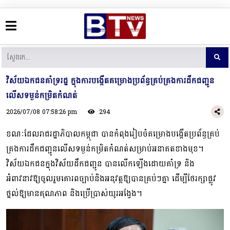
វិស័យឯកជនគាំទ្ររដ្ឋ ក្នុងការ​បង្កើត​គម្រោង​ប្រព័ន្ធ​គ្រប់គ្រង​ការ​ដឹក​ជញ្ជូន​
លើស​ទម្ងន់​កម្រិត​កំណត់
2026/07/08 07:58:26 pm
294
ខណៈដែលរាជរដ្ឋាភិបាលកម្ពុជា បានកំពុង​រៀប​ចំ​គម្រោង​បង្កើត​ប្រព័ន្ធ​គ្រប់​
គ្រង​ការ​ដឹក​ជញ្ជូន​លើស​ទម្ងន់​កម្រិត​​កំណត់សម្រាប់អនាគតខាងមុខ។
វិស័យឯកជនក្នុងវិស័យដឹកជញ្ជូន បាន​លើក​ឡើង​ដោយ​គាំទ្រ និង
អំពាវនាវឱ្យចូលរួមគោរពច្បាប់និងអនុវត្តឱ្យបានគ្រប់ៗគ្នា ដើម្បី​ថែ​រក្សា​ផ្លូវ​
ថ្នល់​ឱ្យ​មានគុណភាព និងប្រើប្រាស់យូរអង្វែង។