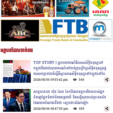
អត្ថបទដែលទាក់ទង
TOP STORY | អ្នករាយការណ៍ពិសេសសិទ្ធិមនុស្សនៅ
កម្ពុជានឹងដាក់របាយការណ៍ទៅកាន់ក្រុមប្រឹក្សាសិទ្ធិមនុស្សអង្គ
ការសហប្រជាជាតិស្តីពីស្ថានភាពសិទ្ធិមនុស្សនៅកម្ពុជានៅខែ
ក្រោយ
2026/08/06 09:53:42 pm
549
សម្តេចតេជោ ហ៊ុន សែន ចែករំលែកអត្ថបទវិភាគរបស់អ្នក
ជំនាញផ្នែកទំនាក់ទំនងអន្តរជាតិ និងសន្តិសុខរបស់ប្រទេសថៃ
ដែលមានចំណងជើង​ថា «ស្វាដោះសំណាញ់!»
2026/08/06 08:47:59 pm
559