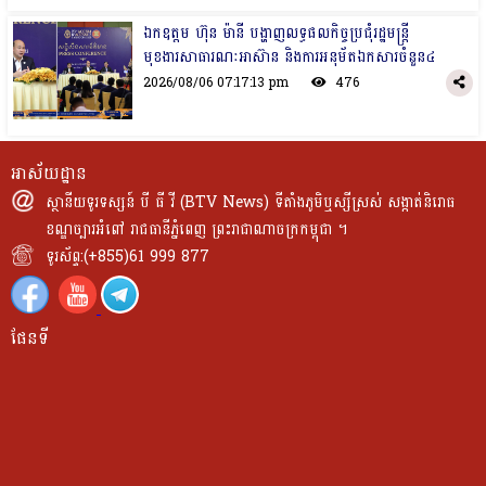
ឯកឧត្តម ហ៊ុន ម៉ានី បង្ហាញលទ្ធផលកិច្ចប្រជុំរដ្ឋមន្ត្រី
មុខងារសាធារណៈអាស៊ាន និងការអនុម័តឯកសារចំនួន៤
2026/08/06 07:17:13 pm
476
អាស័យដ្ឋាន
ស្ថានីយទូរទស្សន៍ បី ធី វី (BTV News) ទីតាំងភូមិឬស្សីស្រស់ សង្កាត់និរោធ
ខណ្ឌច្បារអំពៅ រាជធានីភ្នំពេញ ព្រះរាជាណាចក្រកម្ពុជា ។
ទូរស័ព្ទ:(+855)61 999 877
ផែនទី