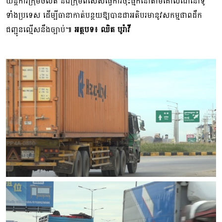
យន្តការក្រុមចល័ត និងក្រុមពិសេសធ្វើការចុះធ្មក់នៅតាមគោលដៅនៅទូ
ទាំងប្រទេស ដើម្បីធានាកាត់បន្ថយឱ្យបានជាអតិបរមានូវសកម្មផាពដឹក
ជញ្ជូនល្មើស​នឹងច្បាប់៕
អត្ថបទ៖ ឈិត បូរ៉ាវី