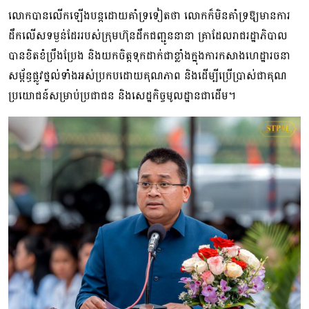
លោកបានលើកឡើងបន្តដោយគាំទ្រទៀតថា លោកក៏មិនគាំ​ទ្រ​ឱ្យ​មាន​ការ​
ដឹក​លើស​ទម្ងន់​ដែរ​របស់​ក្រុម​ហ៊ុនដឹកជញ្ជូននានា គ្រាដែលរាជរដ្ឋាភិបាល
បានខិតខំប្រឹងប្រែង និងយកចិត្ត​ទុក​ដាក់​ជា​ខ្លាំង​ក្នុងការកសាងហេដ្ឋារចនា
សម្ព័ន្ធផ្លូវថ្នល់ទាំងអស់ប្រកបដោយគុណភាព និ​ង​ដើម្បី​ប្រើ​ប្រាស់​ជា​គុណ
ប្រយោជន៍សម្រាប់ប្រជាជន និងសេដ្ឋកិច្ចមូលដ្ឋានជាដើម។