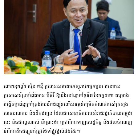
លោកឧកញ៉ា ស៊ិន ចន្ធី ប្រធានសមាគមភស្តុភារកម្មកម្ពុជា បានមាន
ប្រសាសន៍ប្រាប់ព័ត៌មាន ប៊ីធីវី ឱ្យដឹងនៅល្ងាចថ្ងៃទី៧ខែកក្កដា​ថា គម្រោង
បង្កើត​ប្រព័ន្ធ​គ្រប់​គ្រង​ការ​ដឹក​ជញ្ជូន​លើ​ស​ទម្ងន់​កម្រិតកំណត់របស់ក្រសួង
សាធារណការ និងដឹកជញ្ជូន ដែលជាសេនាធិការ​របស់​រាជ​រដ្ឋាភិបាល​កម្ពុជា​
នេះ ​ពិតជាល្អណាស់ ពីព្រោះថា ក្រៅពីការទាញសេដ្ឋកិច្ច និងផលចំណេញ​
អំពី​ការ​ដឹក​ជញ្ជូន​ក៏ត្រូវថែទាំផ្លូវថ្នល់ផងដែរ។