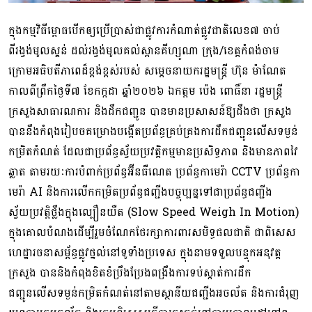
ក្នុងកម្មវិធីម្ពោធបើកឲ្យប្រើប្រាស់ជាផ្លូវការកំណាត់ផ្លូវជាតិលេខ៧ ចាប់
ពីរង្វង់មូលស្គន់ ដល់រង្វង់មូលគល់ស្ពានគីហ្សូណា ក្រុង/ខេត្តកំពង់ចាម
ក្រោមអធិបតីភាពេដ៏ខ្ពង់ខ្ពស់របស់ សម្តេចនាយករដ្ឋមន្រ្តី ហ៊ុន ម៉ាណែត
កាលពីព្រឹកថ្ងៃទី៧ ខែកក្កដា ឆ្នាំ២០២៦ ឯកត្តម ប៉េង ពោធិ៍នា រដ្ឋមន្រ្តី
ក្រសួងសាធារណការ និងដឹកជញ្ជូន បានមានប្រសាសន៍ឱ្យដឹងថា ក្រសួង
បាននឹងកំពុងរៀបចគម្រោងបង្កើតប្រព័ន្ធគ្រប់គ្រងការដឹកជញ្ជូនលើសទម្ងន់
កម្រិតកំណត់ ដែលជាប្រព័ន្ធស្វ័យប្រវត្តិកម្មមានប្រសិទ្ធភាព និងមានភាពវៃ
ឆ្លាត តាមរយៈការបំពាក់ប្រព័ន្ធអ៊ីនធឺណេត ប្រព័ន្ធកាមេរ៉ា CCTV ប្រព័ន្ធកា
មេរ៉ា AI និងការលើកកម្រិតប្រព័ន្ធជញ្ជីងបច្ចុប្បន្នទៅជាប្រព័ន្ធជញ្ជីង
ស្វ័យប្រវត្តិថ្លឹងក្នុងល្បឿនយឺត (Slow Speed Weigh In Motion)
ក្នុងគោលបំណងដើម្បីរួមចំណែកថែរក្សាការពារសមិទ្ធផលជាតិ ជាពិសេស
ហេដ្ឋារចនាសម្ព័ន្ធផ្លូវថ្នល់នៅទូទាំងប្រទេស ក្នុងនាមទទួលបន្ទុកអនុវត្ត
ក្រសួង បាននិងកំពុងខិតខំប្រឹងប្រែងពង្រឹងការទប់ស្កាត់ការដឹក
ជញ្ជូនលើសទម្ងន់កម្រិតកំណត់នៅតាមស្ថានីយជញ្ជីងអចល័ត និងការជំរុញ