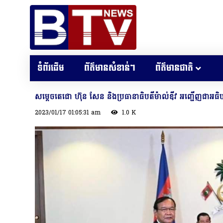
ទំព័រដើម
ព័ត៌មានសំខាន់ៗ
ព័ត៌មានជាតិ
សម្ដេច​តេ​ជោ ហ៊ុន សែន និង​ប្រធានាធិបតី​ម៉ា​ល់​ឌី​វ អញ្ជើញ​ជា​អធិប
2023/01/17 01:05:31 am
1.0 K