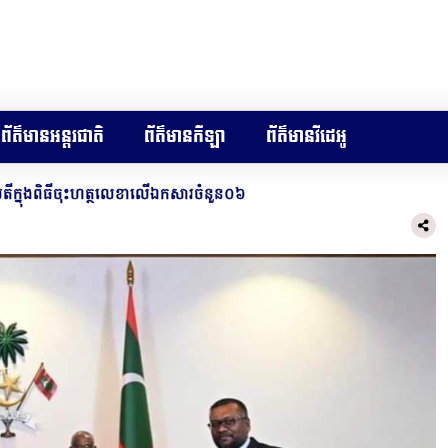
ព័ត៌មានអន្តរជាតិ
ព័ត៌មានកីឡា
ព័ត៌មានវីដេអូ
តី​ក្នុង​ពិធី​ចុះហត្ថលេខា​លើ​ឯកសារ​ចំនួន​០៦