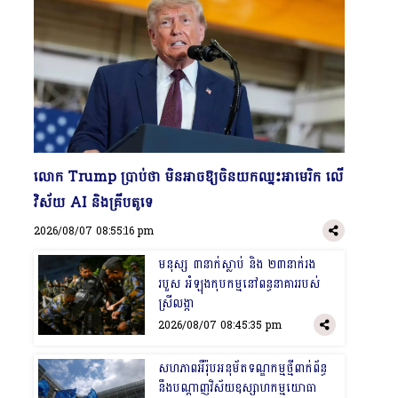
​លោក Trump ប្រាប់​ថា មិនអាចឱ្យចិនយកឈ្នះអាមេរិក​ លើ
វិស័យ​ AI និងគ្រីបតូទេ
2026/08/07 08:55:16 pm
​មនុស្ស ៣នាក់ស្លាប់​ និង​ ២៣នាក់រង​
របួស​ អំឡុង​កុបកម្មនៅ​ពន្ធនាគាររបស់​
ស្រីលង្កា
2026/08/07 08:45:35 pm
​សហភាពអឺរ៉ុបអនុម័តទណ្ឌកម្មថ្មីពាក់​ព័ន្ធ​
នឹង​បណ្ដាញ​​វិស័យ​ឧស្សាហកម្មយោធា