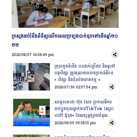
​ក្រសួងអប់រំនឹងពិនិត្យលើកពេលប្រឡងបាក់ឌុបទៅដើមឆ្នាំ២០
២២
2026/08/07 06:38:49 pm
​ក្រុមក្មេងទំនើង ០៤នាក់ប្រើដាវ និងពូថៅ
បង្កហិង្សា ត្រូវតុលាការចោទប្រកាន់ពីបទ
« ហិង្សា និងប៉ុនប៉ងឃាតកម្ម »
2026/07/30 02:57:54 pm
​សម្ដេចតេជោ ហ៊ុន សែន​ ប្រកាសពីការ
ចាប់ខ្លួនបុរសម្នាក់មានTikTok ឈ្មោះ
«ហ៊ៅ អ៊ូខុង» ដែលផ្សព្វផ្សាយបំពុល
ព័ត៌មាន
2026/08/05 05:38:15 pm