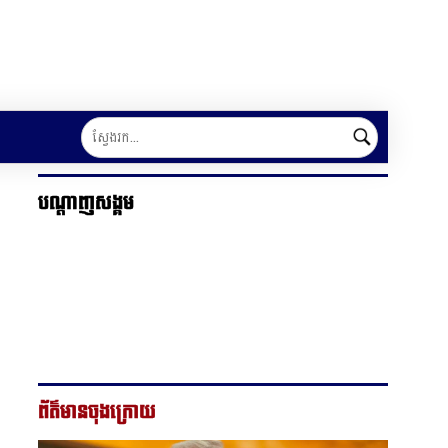
បណ្ដាញសង្គម
ព័ត៌មានចុងក្រោយ