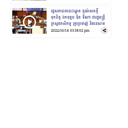
រដ្ឋសភាបានបោះឆ្នោត ផ្តល់សេចក្តី
ទុកចិត្ត ឯកឧត្តម ឌិត ទីណា ជារដ្ឋមន្រ្តី
ក្រសួងកសិកម្ម រុក្ខាប្រមាញ់ និងនេសាទ
2022/10/14 03:38:02 pm