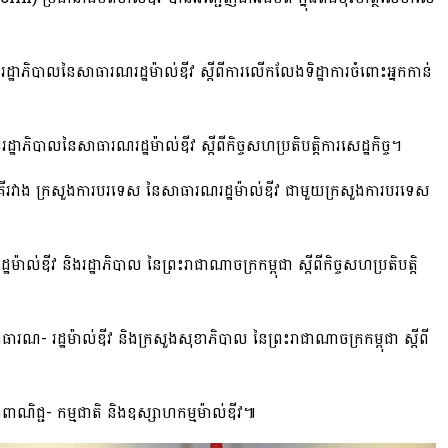
ដ្ឋាភិបាល​នៃ​សាធារណរដ្ឋ​ម៉ា​ល់​ឌី​វ ស្តីពី​ការលើកលែង​ទិដ្ឋាការ​ចំពោះអ្នក​កាន់​
្ឋាភិបាល​នៃ​សាធារណរដ្ឋ​ម៉ា​ល់​ឌី​វ ស្ដីពី​កិច្ចសហប្រតិបត្តិការ​សេដ្ឋកិច្ច​។​
ភាគី​រវាង ក្រសួងការបរទេស នៃ​សាធារណរដ្ឋ​ម៉ា​ល់​ឌី​វ ជាមួយ​ក្រសួងការបរទេស
ល់​ឌី​វ និង​រដ្ឋាភិបាល នៃ​ព្រះរាជាណាចក្រ​កម្ពុជា ស្ដីពី​កិច្ចសហប្រតិបត្តិ
- រដ្ឋ​ម៉ា​ល់​ឌី​វ និង​ក្រសួងសុខាភិបាល នៃ​ព្រះរាជាណាចក្រ​កម្ពុជា ស្តីពី
ជ្ជ​- កម្ម​ជាតិ និង​ឧស្សាហកម្ម​ម៉ា​ល់​ឌី​វ​៕​