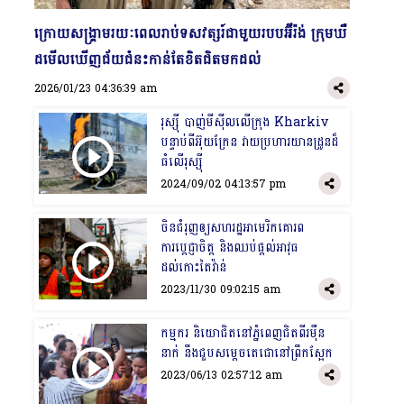
​ក្រោយសង្រ្គាមរយៈពេលរាប់ទសវត្សរ៍ជាមួយរបបអ៊ីរ៉ង់ ក្រុមឃឺ
ដមើលឃើញជ័យជំនះកាន់តែខិតជិតមកដល់
2026/01/23 04:36:39 am
រុស្ស៊ី បាញ់មីស៊ីលលើក្រុង Kharkiv
បន្ទាប់ពីអ៊ុយក្រែន វាយប្រហារយានដ្រូនដ៏
ធំលើរុស្ស៊ី
2024/09/02 04:13:57 pm
ចិនជំរុញឲ្យសហរដ្ឋអាមេរិកគោរព
ការប្តេជ្ញាចិត្ត និងឈប់ផ្ដល់អាវុធ
ដល់កោះតៃវ៉ាន់
2023/11/30 09:02:15 am
កម្មករ និយោជិតនៅភ្នំពេញជិតពីរម៉ឺន
នាក់ នឹងជួបសម្ដេចតេជោនៅព្រឹកស្អែក
2023/06/13 02:57:12 am