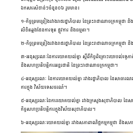
ឯកសារ​សំខាន់ៗ​ចំនួន​០៦ រួមមាន​៖
១-​កិច្ចព្រមព្រៀង​រវាង​រាជរដ្ឋាភិបាល នៃ​ព្រះរាជាណាចក្រ​កម្ពុជា និងរ
លិខិតឆ្លងដែន​ការទូត ផ្លូវការ និង​ធម្មតា​។​
២-​កិច្ចព្រមព្រៀង​រវាង​រាជរដ្ឋាភិបាល ​នៃ​ព្រះរាជាណាចក្រ​កម្ពុជា និង​រដ
៣-​អនុស្សរណៈ​នៃ​ការយោគយល់​គ្នា ស្ដីពី​កិច្ច​ពិគ្រោះ​យោបល់​ទ្វេ
និង​សហប្រតិបត្តិការ​អន្តរជាតិ នៃ​ព្រះរាជាណាចក្រ​កម្ពុជា​។​
៤-​អនុស្សរណៈ ​នៃ​ការយោគយល់​គ្នា រវាង​រដ្ឋាភិបាល នៃ​សាធារណរដ្ឋ​ម៉ា​
ការ​ក្នុង វិស័យ​ទេសចរណ៍​។​
៥-​អនុស្សរណៈ​នៃ​ការយោគយល់​គ្នា រវាង​ក្រសួងសុខាភិបាល នៃ​សាធារណ​
កិច្ចសហប្រតិបត្តិការ​ក្នុង​វិស័យ​សុខាភិបាល​។​
៦-​អនុស្សរណៈ​យោគយល់​គ្នា រវាង​សភាពាណិជ្ជកម្ម​កម្ពុជា និង​សភា​ពាណិ