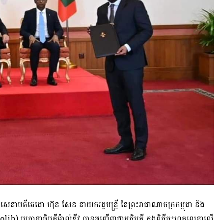
ហាសេនាបតី​តេ​ជោ ហ៊ុន សែន នាយករដ្ឋមន្ត្រី​ នៃ​ព្រះរាជាណាចក្រ​កម្ពុជា និង
ប្រធានាធិបតី​ម៉ា​ល់​ឌី​វ បាន​អញ្ជើញ​ជា​អធិបតី ក្នុង​ពិធី​ចុះហត្ថលេខា​លើ​