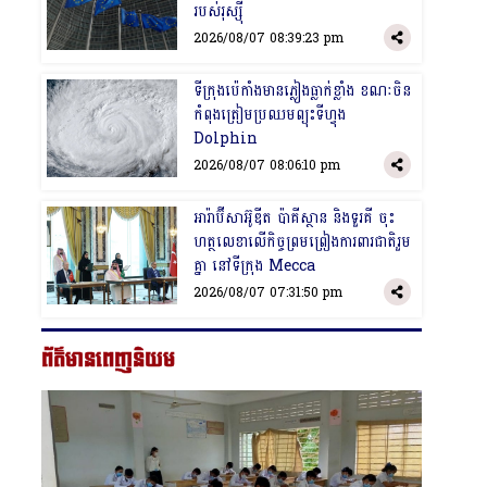
របស់រុស្ស៊ី
2026/08/07 08:39:23 pm
​ទីក្រុងប៉េកាំងមាន​ភ្លៀងធ្លាក់ខ្លាំង ខណៈចិន
កំពុងត្រៀមប្រឈម​ព្យុះទីហ្វុង
Dolphin
2026/08/07 08:06:10 pm
​អារ៉ាប៊ីសាអ៊ូឌីត ប៉ាគីស្ថាន និងទួរគី ចុះ
ហត្ថលេខាលើកិច្ចព្រមព្រៀងការពារជាតិរួម
គ្នា នៅទីក្រុង Mecca
2026/08/07 07:31:50 pm
ព័ត៌មានពេញនិយម