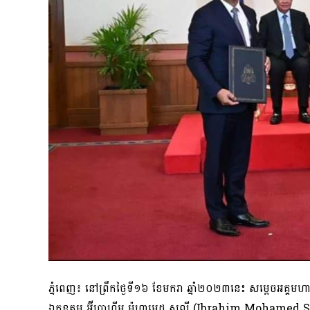
​ភ្នំពេញ៖ នៅ​ព្រឹក​ថ្ងៃទី​១៦ ខែមករា ឆ្នាំ​២០២៣​នេះ សម្តេច​អគ្គម
ឯកឧត្តម អ៊ីប្រាហ៊ីម ម៉ូ​ហា​មេ​ដ សូលី (Ibrahim Mohamed Solih) 