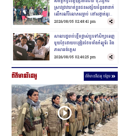
​សមត្ថកិច្ចខេត្តឧត្តរមានជ័យ ចុះធ្វើការ
ស្រាវជ្រាវឃាត់ខ្លួនជនសង្ស័យចំនួន៣នាក់​
លើ​ករណី​រំលោភ​សម្លាប់ នៅសង្កាត់អូរ
ស្មាច់
2026/08/05 02:48:41 pm
​សាលារដ្ឋចាប់ផ្ដើមផ្លាស់ប្ដូរទៅសិក្សាពេញ
មួយថ្ងៃដោយបង្រៀនថែមទាំងកំព្យូទ័រ និង
ភាសាអង់គ្លេស
2026/08/05 02:46:25 pm
ព័ត៌មានវីដេអូ
ព័ត៌មានវីដេអូ បន្ថែម