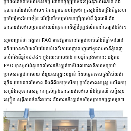
ប្រជែងនៃផលិតផលកសិកម្ម ដោយធ្វើឲ្យប្រសើរឡើងនូវផលិតភាព និង
គុណភាពនៃផលិតផល។ ឯកឧត្តមបានបន្ថែមថា ក្រសួងនឹងពង្រឹងកិច្ចសហ
ប្រតិបត្តិការថែមទៀត ដើម្បីលើកកម្ពស់ការប្រើប្រាស់ដី ព្រៃឈើ និង
ធនធានជលផលប្រកបដោយនិរន្តរភាពដើម្បីជំរុញដល់ការនាំចេញផងដែរ។
សូមបញ្ជាក់ថា អង្គការ FAO មានវត្តមាននៅកម្ពុជាចាប់តាំងពីឆ្នាំ១៩៧៩
ហើយមានការិយាល័យដែលដំណើរការពេញលេញនៅក្នុងរាជធានីភ្នំពេញ
ចាប់តាំងពីឆ្នាំ១៩៩៤។ ក្នុងរយៈពេលជាង ៣០ឆ្នាំកន្លងមកនេះ អង្គការ
FAO បានផ្តល់ជំនួយដល់ការអភិវឌ្ឍន៍ជាតិដែលជាអាទិភាពសម្រាប់
ប្រទេសកម្ពុជាតាមរយៈជំនួយសង្រ្គោះបន្ទាន់ និងបច្ចេកទេសក្នុងវិស័យជា
ច្រើន រួមមានផលិតភាព និងពិពិធកម្មកសិកម្ម ប្រព័ន្ធភាពសាស្រ្ត ផលិតកម្ម
សត្វនិងសុខភាពសត្វ ការគ្រប់គ្រងធនធានជលផល និងព្រៃឈើ សន្តិសុខ
ស្បៀង សុត្ថិភាពចំណីអាហារ និងការអភិវឌ្ឍន៍កសិឧស្សាហកម្មខ្នាតតូច៕