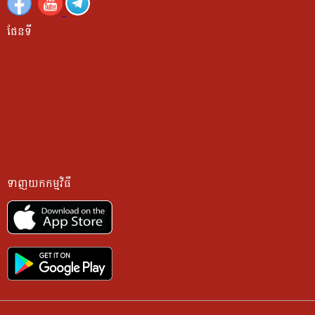
ផែនទី
ទាញយកកម្មវិធី