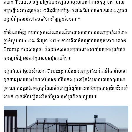
លោក Trump បន្តនៅទ្រឹងមិនឡើងមិនចុះចាប់តាំងពីខែកុម្ភៈមក ហើយ
អត្រាថ្មីនេះបានធ្លាក់ចុះ ៥ពិន្ទុពីការគាំទ្រ ៤៧% ដែលលោកទួលបានភ្លាមៗ
បន្ទាប់ពីត្រលប់ទៅសេតវិមានវិញក្នុងខែមករា។
យ៉ាងណាមិញ ការគាំទ្ររបស់លោកលើគោលនយោបាយអន្តោប្រវេសន៍បាន
ធ្លាក់ចុះដល់ ៤៤% ពីអត្រា ៤៧% កាលពីពាក់កណ្តាលខែឧសភា។ លោក
Trump បានសន្យាថា នឹងនិរទេសមនុស្សរាប់លាននាក់ដែលមិនត្រូវបាន
អនុញ្ញាតិឱ្យរស់នៅក្នុងសហរដ្ឋអាមេរិក។
អត្រាវាយតម្លៃរបស់លោក Trump លើជនអន្តោប្រវេសន៍កាន់តែមើលទៅ
ដូចជាអត្រាវាយតម្លៃរបស់លោកលើផ្នែកផ្សេងទៀតនៃគោលនយោបាយជា
រួម ដោយអត្រានៃមនុស្សដែលមិនពេញចិត្តចំពោះការងារប្រធានាធិបតីរបស់
លោក បានកើនឡើងលើសពីតួលេខគាំទ្រដ៏ទន់ខ្សោយ៕