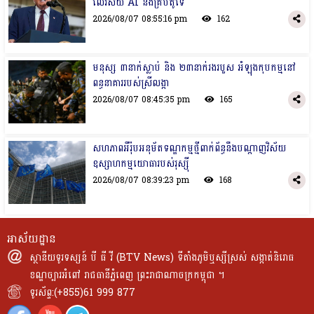
លើវិស័យ​ AI និងគ្រីបតូទេ
2026/08/07 08:55:16 pm
162
មនុស្ស ៣នាក់ស្លាប់​ និង​ ២៣នាក់រង​របួស​ អំឡុង​កុបកម្មនៅ​
ពន្ធនាគាររបស់​ស្រីលង្កា
2026/08/07 08:45:35 pm
165
សហភាពអឺរ៉ុបអនុម័តទណ្ឌកម្មថ្មីពាក់​ព័ន្ធ​នឹង​បណ្ដាញ​​វិស័យ​
ឧស្សាហកម្មយោធារបស់រុស្ស៊ី
2026/08/07 08:39:23 pm
168
អាស័យដ្ឋាន
ស្ថានីយទូរទស្សន៍ បី ធី វី (BTV News) ទីតាំងភូមិឬស្សីស្រស់ សង្កាត់និរោធ
ខណ្ឌច្បារអំពៅ រាជធានីភ្នំពេញ ព្រះរាជាណាចក្រកម្ពុជា ។
ទូរស័ព្ទ:(+855)61 999 877