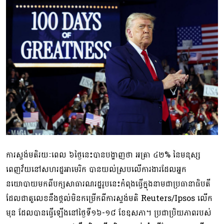
ការស្ទង់មតិរយៈពេល ៦ថ្ងៃនេះបានបង្ហាញថា អត្រា ៤២% នៃមនុស្ស
ពេញវ័យនៅសហរដ្ឋអាមេរិក បានយល់ស្របលើការងារដែលអ្នក
នយោបាយមកពីបក្សសាធារណរដ្ឋរូបនេះកំពុងធ្វើក្នុងនាមជាប្រធានាធិបតី
ដែលជាតួលេខនឹងថ្កល់មិនកម្រើកពីការស្ទង់មតិ Reuters/Ipsos លើក
មុន ដែលបានធ្វើឡើងនៅថ្ងៃទី១៦-១៨ ខែឧសភា។ ប្រជាប្រិយភាពរបស់