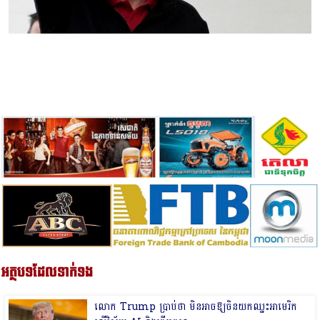
អត្ថបទដែលទាក់ទង
លោក Trump ប្រាប់​ថា មិនអាចឱ្យចិនយកឈ្នះអាមេរិក​