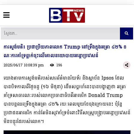
ការស្ទង់មតិ៖ ប្រជាប្រិយភាពលោក Trump នៅទ្រឹងក្នុងអត្រា ៤២% ខ
ណៈការគាំទ្រធ្លាក់ចុះលើគោលនយោបាយអន្តោប្រវេសន៍
2025/06/17 10:08:39 pm
196
យោងតាមការស្ទង់មតិរបស់សារព័ត៌មានរ៉យទ័រ និងស្ថាប័ន Ipsos ដែល
បានបិទកាលពីថ្ងៃចន្ទ (១៦ មិថុនា) ដើមសប្ដាហ៍នេះបានបង្ហាញថា អត្រា
គាំទ្រសាធារណៈរបស់លោកប្រធានាធិបតីអាមេរិក Donald Trump
បានបន្តឈរទ្រឹងក្នុងអត្រា ៤២% រយៈពេលមួយខែចុងក្រោយនេះ ប៉ុន្តែ
ប្រជាជនអាមេរិក កាន់តែមិនសូវគាំទ្រចំពោះវិធីសាស្រ្តបង្ក្រាបអន្តោប្រវេសន៍
មិនបន្ធូរដៃរបស់លោក។