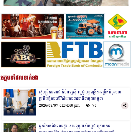
អត្ថបទដែលទាក់ទង
រដ្ឋមន្ត្រីការពារជាតិម៉ាឡេស៊ី ប្ដេជ្ញាបន្តពង្រឹង-ពង្រីកកិច្ចសហ
ប្រតិបត្តិការលើវិស័យការពារជាតិជាមួយកម្ពុជា
2026/08/07 01:54:40 pm
76
អ្នកវិភាគនិងពលរដ្ឋ៖ សារទុក្ខរបស់កម្ពុជាក្រោមការ