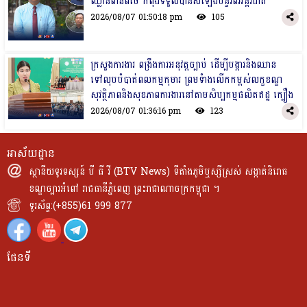
ឈ្លានពានពីថៃ កំពុងទទួលបានសំឡេងបន្ទរពីអន្តរជាតិ
2026/08/07 01:50:18 pm
105
ក្រសួងការងារ ពង្រឹងការអនុវត្តច្បាប់ ដើម្បីបង្ការនិងឈាន
ទៅលុបបំបាត់ពលកម្មកុមារ ព្រមទំាងលើកកម្ពស់លក្ខខណ្ឌ
សុវត្ថិភាពនិងសុខភាពការងារនៅតាមសិប្បកម្មផលិតឥដ្ឋ ក្បឿង
2026/08/07 01:36:16 pm
123
អាស័យដ្ឋាន
ស្ថានីយទូរទស្សន៍ បី ធី វី (BTV News) ទីតាំងភូមិឬស្សីស្រស់ សង្កាត់និរោធ
ខណ្ឌច្បារអំពៅ រាជធានីភ្នំពេញ ព្រះរាជាណាចក្រកម្ពុជា ។
ទូរស័ព្ទ:(+855)61 999 877
ផែនទី