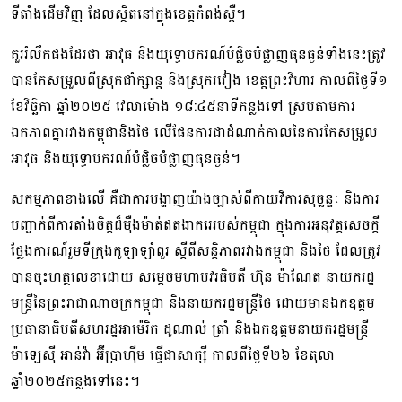
ទីតាំងដើមវិញ ដែលស្ថិតនៅក្នុងខេត្តកំពង់ស្ពឺ។
គួររំលឹកផងដែរថា អាវុធ និងយុទ្ធោបករណ៍បំផ្លិចបំផ្លាញធុនធ្ងន់ទាំងនេះត្រូវ
បាន​កែស​ម្រួល​ពី​ស្រុក​ជាំ​ក្សាន្ត និងស្រុករវៀង ខេត្តព្រះវិហារ កាលពីថ្ងៃទី១
ខែវិច្ឆិកា ឆ្នាំ២០២៥ វេលាម៉ោង ១៨:៤៥​នាទី​កន្លងទៅ ស្របតាមការ
ឯកភាពគ្នារវាងកម្ពុជានិងថៃ លើផែនការជាដំណាក់​កាល​នៃ​ការ​កែ​សម្រួល
អាវុធ និងយុទ្ធោបករណ៍បំផ្លិចបំផ្លាញធុនធ្ងន់។
សកម្មភាពខាងលើ គឺជាការបង្ហាញយ៉ាងច្បាស់ពីកាយវិការសុច្ឆន្ទៈ និងការ​
បញ្ជាក់​ពី​ការតាំង​ចិត្ត​ដ៏​ម៉ឺង​ម៉ាត់​ឥតងាករេរបស់កម្ពុជា ក្នុងការអនុវត្តសេចក្តី
ថ្លែងការណ៍រួមទីក្រុងកូឡាឡាំពួរ ស្តីពី​សន្តិភាព​រវាងកម្ពុជា និងថៃ ដែលត្រូវ
បានចុះហត្ថលេខាដោយ សម្តេចមហាបវរធិបតី ហ៊ុន ម៉ាណែត នាយករដ្ឋ
មន្ត្រីនៃព្រះរាជាណាចក្រកម្ពុជា និងនាយករដ្ឋមន្ត្រីថៃ ដោយមានឯកឧត្តម​
ប្រធានា​ធិបតីសហរដ្ឋអាម៉េរិក ដូណាល់ ត្រាំ និងឯកឧត្តមនាយករដ្ឋមន្ត្រី
ម៉ាឡេស៊ី អាន់វ៉ា អ៊ីប្រាហ៊ីម ធ្វើជាសាក្សី កាលពីថ្ងៃទី២៦ ខែតុលា
ឆ្នាំ២០២៥កន្លងទៅនេះ។