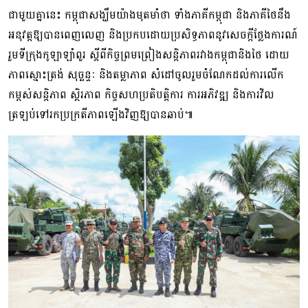
ជាមួយគ្នានេះ កម្ពុជាសង្ឃឹមយ៉ាងមុតមាំថា ទាំងភាគីកម្ពុជា និងភាគីថៃ​នឹង​
អនុវត្ត​ឱ្យ​បាន​ពេញ​លេញ និងប្រកបដោយប្រសិទ្ធភាពនូវសេចក្តីថ្លែងការណ៍
រួមទីក្រុងកូឡាឡាំពួរ ស្តីពីកិច្ច​ព្រម​ព្រៀង​សន្តិភាពរវាងកម្ពុជានិងថៃ ដោយ
ភាពស្មោះត្រង់ សុច្ឆន្ទៈ និងតម្លាភាព សំដៅចូល​រួម​ចំណែក​ដល់​ការលើក
កម្ពស់សន្តិភាព ស្ថិរភាព កិច្ចសហប្រតិបត្តិការ ការអភិវឌ្ឍ និងការវិល​
ត្រឡប់​ទៅ​រកប្រក្រតីភាពឡើងវិញឱ្យបានឆាប់៕