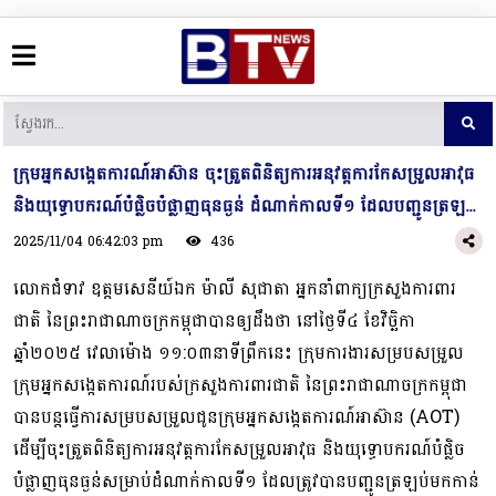
ក្រុមអ្នកសង្កេតការណ៍អាស៊ាន ចុះត្រួតពិនិត្យការអនុវត្តការកែសម្រួលអាវុធ
និង​យុទ្ធោបករណ៍​បំផ្លិចបំផ្លាញធុនធ្ងន់ ដំណាក់កាលទី១ ដែលបញ្ជូនត្រឡប់
មក​ទីតាំងដើមវិញ នៅខេត្តកំពង់ស្ពឺ
2025/11/04 06:42:03 pm
436
លោកជំទាវ ឧត្តមសេនីយ៍ឯក ម៉ាលី សុជាតា អ្នកនាំពាក្យក្រសួងការពារ
ជាតិ នៃ​ព្រះរាជា​ណា​ចក្រ​កម្ពុជាបានឲ្យដឹងថា នៅថ្ងៃទី៤ ខែវិច្ឆិកា
ឆ្នាំ២០២៥ វេលាម៉ោង ១១:០៣នាទីព្រឹកនេះ ក្រុម​ការ​ងារ​សម្រប​សម្រួល
ក្រុមអ្នកសង្កេតការណ៍របស់ក្រសួងការពារជាតិ នៃព្រះរាជាណាចក្រកម្ពុជា
បាន​បន្ត​ធ្វើ​ការសម្របសម្រួលជូនក្រុមអ្នកសង្កេតការណ៍អាស៊ាន (AOT)
ដើម្បីចុះត្រួត​ពិនិត្យ​ការ​អនុវ​ត្ត​ការកែសម្រួលអាវុធ និងយុទ្ធោបករណ៍បំផ្លិច
បំផ្លាញធុនធ្ងន់សម្រាប់ដំណាក់កាលទី១ ដែល​ត្រូវ​បាន​បញ្ជូនត្រឡប់មកកាន់