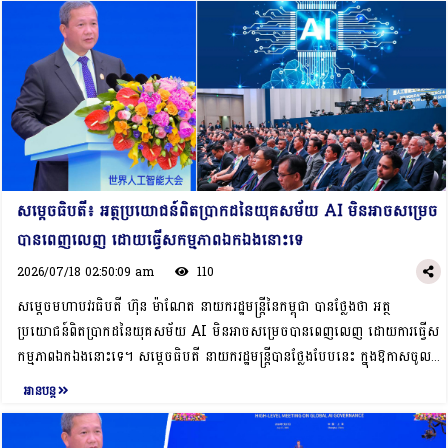
ម្តេចធិបតីបានគូសបញ្ជាក់ថា វិស័យSMEs នេះ​ ពិតជាមានសារៈសំខាន់ និងត្រូវបានរាជ
សន្និសីទពិភពលោកស្តីពីបញ្ញាសិប្បនិម្មិតឆ្នាំ២០២៦ នៅសាធារណរដ្ឋប្រជាមានិតចិន ពី
រដ្ឋាភិបាលចាត់ទុកជាវិស័យអាទិភាព ក្នុងការចូលរួមចំណែកជំរុញកំណើនសេដ្ឋកិច្ច ព្រម
ថ្ងៃទី១៥-១៧ ខែកក្កដា ឆ្នាំ២០២៦។ក្នុងឱកាសនោះ, លោកប្រធានក្រុមប្រឹក្សាបាន
ទាំងបង្កើតការងារជូនប្រជាពលរដ្ឋ។ ជាមួយគ្នានេះ រាជរដ្ឋាភិបាលក៏បាននិងកំពុងជំរុញ និង
ជម្រាបជូនអំពីសកម្មភាពប្រតិបត្តិការអាជីវកម្មរបស់ក្រុមហ៊ុន និងកិច្ចសហការជាមួយក្រុម
លើកទឹកចិត្តដល់ SMEs ក្នុងការផលិតផលិតផលគាំទ្រក្នុងស្រុក ដើម្បីផ្គត់ផ្គង់
ហ៊ុនដៃគូនានានៅកម្ពុជា ដោយបានបញ្ជាក់ថា COMAC គឺជាសហគ្រាសដែលផ្តោត
តម្រូវការទីផ្សារផងដែរ។ជាទីបញ្ចប់, សម្តេចធិបតីនាយករដ្ឋមន្ត្រីបានលើកទឹកចិត្តឱ្យ
លើការសិក្សាស្រាវជ្រាវ និងអភិវឌ្ឍយន្តហោះពាណិជ្ជកម្ម (Commercial
សមាគម និងក្រុមហ៊ុន បន្តផ្សារភ្ជាប់ទំនាក់ទំនងឱ្យកាន់តែជិតស្និទ្ធ ក៏ដូចជាជួបពិភាក្សា
Aircraft) ដែលមានម៉ូដែលសំខាន់ៗចំនួន២ប្រភេទគឺ C919 និង C909។​ លោក
ការងារជាមួយក្រសួងស្ថាប័នពាក់ព័ន្ធ ដើម្បីសិក្សាលម្អិត និងចាប់យកកាលានុវត្តភាព
ប្រធានក្រុមប្រឹក្សាភិបាលបានបន្ថែមថា កិច្ចសហប្រតិបត្តិការជាមួយកម្ពុជា មិន
វិនិយោគជាក់ស្តែងនៅក្នុងប្រទេសកម្ពុជា៕
ត្រឹមតែផ្តោតលើការលក់យន្តហោះប៉ុណ្ណោះទេ ប៉ុន្តែថែមទាំងភ្ជាប់មកជាមួយនូវសេវាកម្ម
សម្ដេចធិបតី៖ អត្ថប្រយោជន៍ពិតប្រាកដនៃយុគសម័យ AI មិនអាចសម្រេច
ថែទាំ និងការបណ្តុះបណ្តាលធនធានមនុស្សដល់បុគ្គលិក ក៏ដូចជាមន្ត្រីបម្រើការងារក្នុង
បានពេញលេញ ដោយធ្វើសកម្មភាពឯកឯងនោះទេ
វិស័យអាកាសចរណ៍ស៊ីវិលកម្ពុជា ដើម្បីធានាបាននូវភាពជោគជ័យនៃអាជីវកម្ម និងចូលរួម
ចំណែកដល់ការធ្វើទំនើបកម្មក្នុងវិស័យនេះ។ ក្នុងន័យនេះ,​ នៅថ្ងៃទី១៧ ខែកក្កដា
2026/07/18 02:50:09 am
110
ឆ្នាំ២០២៦ ក្រុមហ៊ុន COMAC នឹងចុះហត្ថលេខាលើអនុស្សរណៈនៃការយោគយល់គ្នា
សម្ដេចមហាបវរធិបតី ហ៊ុន ម៉ាណែត នាយករដ្ឋមន្រ្ដីនៃកម្ពុជា បានថ្លែងថា អត្ថ
ស្តីពីកិច្ចសហប្រតិបត្តិការយុទ្ធសាស្ត្រក្នុងវិស័យអាកាសចរណ៍ស៊ីវិល​ជាមួយរដ្ឋលេខាធិការ
ប្រយោជន៍ពិតប្រាកដនៃយុគសម័យ AI មិនអាចសម្រេចបានពេញលេញ ដោយការធ្វើស
ដ្ឋានអាកាសចរណ៍ស៊ីវិលកម្ពុជា​ ដែលកិច្ចសហប្រតិបត្តិការនេះ​ នឹងរួមចំណែកយ៉ាង​សំខាន់
កម្មភាពឯកឯងនោះទេ។ សម្ដេចធិបតី នាយករដ្ឋមន្រ្ដីបានថ្លែងបែបនេះ ក្នុងឱកាសចូល
ក្នុង​ការពង្រឹងសមត្ថភាព​វិស័យ​អាកាសចរណ៍​ស៊ីវិល​របស់កម្ពុជា​ តាមរយៈ​ការ​ផ្ទេរ​បច្ចេកវិទ្យា​,​
រួមថ្លែងសុន្ទរកថា ក្នុង “សន្និសីទពិភពលោកស្តីពីបញ្ញាសិប្បនិម្មិត ឆ្នាំ២០២៦ និងកិច្ចប្រជុំ
អានបន្ត
ការ​បណ្តុះបណ្តាល​ធនធាន​មនុស្ស​,​ ការ​អភិវឌ្ឍ​ថែទាំ​អាកាស​យានដ្ឋាន​ និង​ការ​គាំទ្រ​
ជាន់ខ្ពស់ស្ដីពី អភិបាលកិច្ចបញ្ញាសិប្បនិម្មិតសកល” នៅសាធារណរដ្ឋប្រជាមានិតចិន ព្រឹក
បច្ចេកទេស​ ជាពិសេស​ជួយ​ពង្រឹង​សមត្ថភាព​របស់​ក្រុម​ហ៊ុន​អាកាសចរណ៍​ជាតិ​កម្ពុជា​ ក្នុង
ថ្ងៃសុក្រ ទី១៧ កក្កដា ២០២៦។ក្នុងឱកាសនោះ សម្ដេចធិបតី ហ៊ុន ម៉ាណែត បាន
ពង្រី​ក​ប្រតិបត្តិ​ការ​ បង្កេីន​ការ​តភ្ជាប់​ផ្លូវ​អាកាស​ និង​លេីក​កម្ពស់​ការ​ប្រកួត​ប្រជែង​របស់​