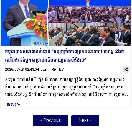
ថ្លែងថា អត្ថប្រយោជន៍ពិតប្រាកដនៃយុគសម័យ AI មិនអាចសម្រេចបានពេញលេញ
កម្ពុជា​ក្នុង​តំបន់។ ជាការឆ្លើយតប, សម្តេចធិបតីបានស្វាគមន៍យ៉ាងកក់ក្តៅ និងអបអរ
ដោយការធ្វើសកម្មភាពឯកឯងនោះទេ។ លក្ខណៈឆ្លងដែននៃកាលានុវត្តភាព និង បញ្ហា
សាទរចំពោះប្រតិបត្តិការអាជីវកម្មដ៏ជោគជ័យរបស់ក្រុមហ៊ុន COMAC នៅកម្ពុជា ជា
ប្រឈមទាំងនេះ ទាមទារឱ្យមានកិច្ចសហប្រតិបត្តិការអន្តរជាតិដែលកាន់តែរឹងមាំ និងមាន
ពិសេសការចាប់ដៃគូជាមួយក្រុមហ៊ុនអាកាសចរណ៍ជាតិ​ កម្ពុជា​ (Air Cambodia)។
ប្រសិទ្ធភាពបន្ថែមទៀត ដោយត្រូវឈរលើមូលដ្ឋាន នៃការគោរពគ្នាទៅវិញទៅមក ទទួល
សម្តេចធិបតីបានសម្តែងការគាំទ្រចំពោះគំនិតផ្តួចផ្តើម និងផែនការយុទ្ធសាស្រ្តនានាជាមួយ
ខុសត្រូវរួមគ្នា និងភាពជាដៃគូជាក់ស្ដែង។សម្ដេចធិបតី បានបញ្ជាក់ថា ក្នុងស្មារតីនេះ
រដ្ឋលេខាធិការដ្ឋានអាកាសចរណ៍ស៊ីវិលកម្ពុជា និងក្រុមហ៊ុន Air Cambodia ក្នុង
កម្ពុជាស្វាគមន៍រាល់កិច្ចសហប្រតិបត្តិការជាយុទ្ធសាស្ត្រដែលជួយសម្រួលដល់ការ
គោលបំណងបណ្តុះបណ្តាលសមត្ថភាពធនធានមនុស្ស ដែលនឹងរួមចំណែកធ្វើឱ្យវិស័យ
ចែករំលែកចំណេះដឹង ការផ្ទេរបច្ចេកវិទ្យា ការកសាងសមត្ថភាព ការស្រាវជ្រាវរួម និងការ
អាកាសចរណ៍ស៊ីវិលនៅកម្ពុជាកាន់តែទំនើប និងមានសមត្ថភាពប្រកួតប្រជែងខ្ពស់​ ទាំង
កម្ពុជាបានកំណត់មាគ៌ាជាតិ “អព្យាក្រឹតភាពប្រកបដោយបរិយាបន្ន និងកំ
វិនិយោគប្រកបដោយគោលដៅច្បាស់លាស់នៅក្នុងប្រព័ន្ធអេកូឡូស៊ី AI ដែល
ក្នុងកម្រិតតំបន់ និងសកលលោក។ ជាមួយគ្នានេះ, សម្ដេចធិបតីក៏បានគូសបញ្ជាក់អំពីការ
ណើនជាក់ស្ដែងសម្រាប់អធិបតេយ្យភាពឌីជីថល”
កំពុងរីកលូតលាស់។ សម្ដេចធិបតី ហ៊ុន ម៉ាណែត បានបង្ហាញថា សម្រាប់គោលដៅ
គាំទ្រ និងការត្រៀមលក្ខណៈរួចជាស្រេចរបស់រាជរដ្ឋាភិបាលកម្ពុជា ក្នុងការជួយសម្រប
អនាគត កម្ពុជាសូមគូសបញ្ជាក់ពីអាទិភាពជាក់ស្ដែងចំនួន៣ ដើម្បីតម្រង់ទិសដៅ នៃ
2026/07/18 02:43:04 am
117
សម្រួលកិច្ចការងារនានារវាងក្រុមហ៊ុន COMAC និងបណ្តាក្រសួងស្ថាប័នពាក់ព័ន្ធ ជា
សកម្មភាពរួមរបស់យើង៖- ទី១ យើងត្រូវភ្ជិតគម្លាតឌីជីថល ដោយធានាថា ប្រទេសកំពុង
សម្ដេចមហាបវរធិបតី ហ៊ុន ម៉ាណែត នាយករដ្ឋមន្រ្ដីនៃកម្ពុជា បានថ្លែងថា កម្ពុជាបាន
ពិសេសរដ្ឋលេខាធិការដ្ឋានអាកាសចរណ៍ស៊ីវិលកម្ពុជា៕
អភិវឌ្ឍមានលទ្ធភាពយ៉ាងពេញលេញ និងសមធម៌ក្នុងការចាប់យកបច្ចេកវិទ្យា AI ព្រម
កំណត់មាគ៌ាជាតិ ប្រកបដោយអភិក្រមយុទ្ធសាស្ត្រដែលនោះគឺ “អព្យាក្រឹតភាពប្រកប
ទាំងមានហេដ្ឋារចនាសម្ព័ន្ធទិន្នន័យ និងឧបករណ៍មូលដ្ឋានដើម្បីធានាថា គ្មានប្រទេស
ដោយបរិយាបន្ន និងកំណើនជាក់ស្ដែងសម្រាប់អធិបតេយ្យភាពឌីជីថល”។ ការថ្លែងបែប
ណាមួយត្រូវបានទុកចោលនៅក្នុងយុគសម័យ AI នេះឡើយ- ទី២ យើងត្រូវ វិនិយោគ
នេះ ធ្វើឡើងក្នុងឱកាស សម្ដេចធិបតី ចូលរួមថ្លែងសុន្ទរកថា ក្នុង “សន្និសីទពិភពលោក
អានបន្ត
យ៉ាងខ្លាំងក្លាលើមូលធនមនុស្ស តាមរយៈការផ្ដោតលើការអប់រំជំនាញឯកទេស ការលើក
ស្តីពីបញ្ញាសិប្បនិម្មិត ឆ្នាំ២០២៦ និងកិច្ចប្រជុំជាន់ខ្ពស់ស្ដីពី អភិបាលកិច្ចបញ្ញាសិប្ប
កម្ពស់អក្ខរកម្មឌីជីថល ការជំរុញកិច្ចសហប្រតិបត្តិការស្រាវជ្រាវឆ្លងដែន និងការអភិវឌ្ឍ
និម្មិតសកល” នៅសាធារណរដ្ឋប្រជាមានិតចិន ព្រឹកថ្ងៃសុក្រ ទី១៧ កក្កដា ២០២៦។
« Previous
Next »
បុគ្គលមានទេពកោសល្យផ្នែក AI។ យើងនឹងអាចពូនជ្រំធនធានមនុស្សប្រកបដោយគុណ
សម្ដេចធិបតី ហ៊ុន ម៉ាណែត បានលើកឡើងថា សម្រាប់កម្ពុជា យើងបានកំណត់មាគ៌ា
ភាពសម្រាប់អនាគត។ មូលធនមនុស្ស នៅតែជាមូលដ្ឋានគ្រឹះដ៏សំខាន់បំផុតសម្រាប់នវានុ
ជាតិ ប្រកបដោយអភិក្រមយុទ្ធសាស្ត្រដែលនោះគឺ “អព្យាក្រឹតភាពប្រកបដោយបរិយាបន្ន