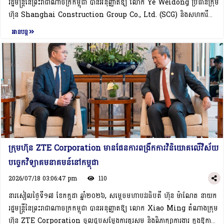
រដ្ឋមន្ត្រីនៃព្រះរាជាណាចក្រកម្ពុជា បានអនុញ្ញាតឱ្យ លោក Ye Weidong ប្រធានក្រុម
ផ្សារកម្ពុជា។ សម្ដេចធិបតីបានគូសបញ្ជាក់ថា ការផ្តល់សេវាអ៊ីនធឺណិត និងទំនាក់ទំនង​
ហ៊ុន Shanghai Construction Group Co., Ltd. (SCG) និងសហការី
ប្រកបដោយគុណភាពខ្ពស់ ជាអាទិភាពចម្បងរបស់កម្ពុជា ខណៈបច្ចុប្បន្ន រាជរដ្ឋាភិបាល
ចូលជួបសម្ដែងការគួរសម និងពិភាក្សាការងារ ក្នុងឱកាសនៃការអញ្ជើញបំពេញទស្សនកិច្ច
អានបន្ត
កំពុងផ្តោតលើការពង្រឹងហេដ្ឋារចនាសម្ព័ន្ធទូរគមនាគមន៍ដែលមានស្រាប់ និងជំរុញការ
ការងារ និងចូលរួមសន្និសីទបញ្ញាសិប្បនិម្មិតពិភពលោក​ ឆ្នាំ២០២៦ នៅសាធារណរដ្ឋប្រជា
ទាក់ទាញវិនិយោគបន្ថែមលើវិស័យនេះ។ ទន្ទឹមនឹងនេះ, សម្ដេចធិបតីក៏បានសង្កត់ធ្ងន់ថា
មានិតចិន ពីថ្ងៃទី១៥-១៧ ខែកក្កដា ឆ្នាំ២០២៦។ក្នុងឱកាសនៃជំនួប, លោកប្រធានក្រុម
បច្ចុប្បន្នក្រសួងប្រៃសណីយ៍ និងទូរគមនាគមន៍ កំពុងរៀបចំកសាងក្របខ័ណ្ឌគតិយុត្ត
ហ៊ុនSCG បានគោរពជម្រាបជូនសម្តេចធិបតីអំពីប្រតិបត្តិការអាជីវកម្មរបស់ក្រុមហ៊ុននៅ
ដើម្បីគ្រប់គ្រងសេវាអ៊ីនធឺណិត និងទំនាក់ទំនង​ តាមប្រព័ន្ធផ្កាយរណប។ នៅពេលដែល
ប្រទេសចិន និង​នៅតាមបណ្តាប្រទេសនានាក្នុងពិភពលោក ព្រមទាំង​ប្រតិបត្តិការ​អាជីវកម្ម​
ក្របខ័ណ្ឌគតិយុត្តនេះត្រូវបានដាក់ឱ្យអនុវត្តជាផ្លូវការ, អាទិភាពរបស់រាជរដ្ឋាភិបាល​ គឺការ
នៅកម្ពុជា។ លោកប្រធានក្រុមហ៊ុន បានបញ្ជាក់ថា ក្រុមហ៊ុនបានបោះទុនវិនិយោគនៅក្នុង
ដាក់ពង្រាយសេវាអ៊ីនធឺណិត និងទំនាក់ទំនងទៅកាន់តំបន់ជនបទដាច់ស្រយាល ព្រម
កម្ពុជា ចាប់តាំងពីឆ្នាំ២០០៤ ដោយក្រុម​ហ៊ុនបានចូលរួមអនុវត្តគម្រោងស្ថាបនាហេដ្ឋារចនា
ទាំងទប់ស្កាត់ការប្រើប្រាស់សេវាអ៊ីនធឺណិត និងទំនាក់ទំនង ក្នុងផ្លូវខុស (Misuse)។ជាទី
សម្ព័ន្ធសំខាន់ៗជាច្រើន ដូចជា៖ ការកសាងផ្លូវថ្នល់, ទំនប់វារីអគ្គិសនី, ស្ពានធំៗ និង
បញ្ចប់, សម្តេចធិបតីបានលើកទឹកចិត្តឱ្យក្រុមហ៊ុនបន្តកិច្ចពិភាក្សាលម្អិតជាមួយក្រសួង
គម្រោងហេដ្ឋារចនាសម្ព័ន្ធ ជាដើម។ បច្ចុប្បន្ន, ក្រុមហ៊ុនក៏កំពុងប្រតិបត្តិការលើគម្រោងនៃ
ប្រៃសណីយ៍ និងទូរគមនាគមន៍កម្ពុជា ដើម្បីពិនិត្យលទ្ធភាពជាក់ស្តែងក្នុងការចាប់យក
ការកសាងផ្លូវជាតិចំនួន ០២ ខ្សែបន្ថែមទៀត នៅក្នុងព្រះរាជាណាចក្រកម្ពុជា។ ទន្ទឹមនឹង
ឱកាសវិនិយោគនៅកម្ពុជា៕
ក្រុមហ៊ុន ZTE Corporation មានផែនការពង្រីកការវិនិយោគលើវិស័យ
នោះ,លោកប្រធានក្រុមហ៊ុនក៏បានបង្ហាញពីបំណងក្នុងការពង្រីកការវិនិយោគរបស់ខ្លួន
បច្ចេកវិទ្យាគមនាគមន៍នៅកម្ពុជា
លើការ​អភិវឌ្ឍ​ហេដ្ឋារចនាសម្ព័ន្ធ​នៅកម្ពុជាបន្ថែមទៀត។ជាការឆ្លើយតប, សម្តេចធិបតីបាន
វាយតម្លៃខ្ពស់ចំពោះក្រុមហ៊ុន ដែលបានចូលរួមចំណែកយ៉ាងសកម្មក្នុងការកសាងហេដ្ឋា
2026/07/18 03:06:47 pm
110
រចនាសម្ព័ន្ធនៅកម្ពុជា។ សម្តេចធិបតីបានសង្កត់ធ្ងន់ថា ហេដ្ឋារចនាសម្ព័ន្ធ គឺជាវិស័យ
នារសៀលថ្ងៃទី១៧ ខែកក្កដា ឆ្នាំ២០២៦, សម្តេចមហាបវរធិបតី ហ៊ុន ម៉ាណែត នាយក
អាទិភាពដែលរាជរដ្ឋាភិបាលតែងតែយកចិត្តទុកដាក់ និងផ្តល់អាទិភាពខ្ពស់ ដោយបាននិង
រដ្ឋមន្ត្រីនៃព្រះរាជាណាចក្រកម្ពុជា បានអនុញ្ញាតឱ្យ លោក Xiao Ming តំណាងក្រុម
កំពុងខិតខំក្នុងការកសាងនូវហេដ្ឋារចនាសម្ព័ន្ធជាច្រើន​ ជាបន្តបន្ទាប់។ សម្តេចធិបតីក៏
ហ៊ុន ZTE Corporation ចូលជួបសម្ដែងការគួរសម និងពិភាក្សាការងារ ក្នុងឱកាស