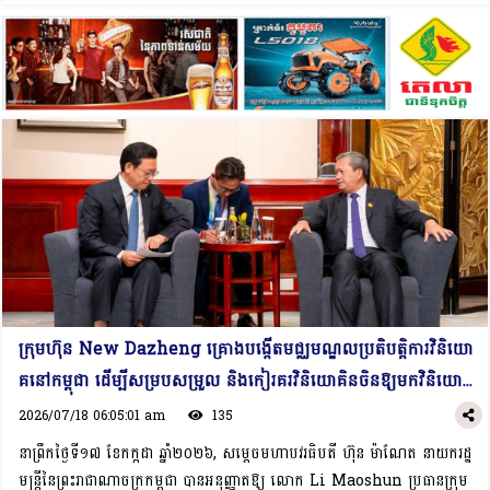
ឆ្នាំ២០២៦ នៅសាធារណរដ្ឋប្រជាមានិតចិន ពីថ្ងៃទី១៥ ដល់១៧ ខែកក្កដា ឆ្នាំ២០២៦។
ប្រទេសកម្ពុជា។ជាការឆ្លើយតប, សម្ដេចធិបតីបានវាយតម្លៃខ្ពស់ចំពោះភាពជោគជ័យ
ក្នុងឱកាសនៃជំនួប, ឯកឧត្តមប្រធានាធិបតីកាហ្សាក់ស្ថាន បានសម្ដែងនូវក្តីរីករាយដែល
របស់ក្រុមហ៊ុន ដែលបានចូលរួមចំណែកយ៉ាងសំខាន់ដល់ការអភិវឌ្ឍវិស័យទូរគមនាគមន៍
បានជួបពិភាក្សាការងារជាមួយសម្ដេចធិបតី ព្រមទាំងបង្ហាញចំណាប់អារម្មណ៍ចំពោះ
នៅកម្ពុជា។ សម្ដេចធិបតីបានស្វាគមន៍ចំពោះផែនការរបស់ក្រុមហ៊ុនក្នុងការពង្រីកការ
ប្រទេសកម្ពុជា ដែលសម្បូរទៅដោយសក្ដានុពលទេសចរណ៍ដ៏សម្បូរបែប។ ជាមួយគ្នានេះ,
វិនិយោគរបស់ខ្លួនបន្ថែមទៀតនៅកម្ពុជា។ ជាមួយគ្នានោះ, សម្ដេចធិបតីបានគូស
ឯកឧត្តមប្រធានាធិបតី បានបង្ហាញពីបំណងក្នុងការពង្រឹង និងពង្រីកកិច្ចសហប្រតិបត្តិការ
បញ្ជាក់ថា វិស័យបច្ចេកវិទ្យា គឺជាវិស័យដ៏មានសារៈសំខាន់មួយ ដែលរាជរដ្ឋាភិបាល
ជាមួយកម្ពុជា ឱ្យកាន់តែស្អិតរមួតបន្ថែមទៀត ព្រមទាំងបានអញ្ជើញសម្ដេចធិបតី ទៅ
តែងតែយកចិត្តទុកដាក់ខ្ពស់ក្នុងការជំរុញការអភិវឌ្ឍ ដើម្បីគាំទ្រដល់ការធ្វើបរិវត្ត
បំពេញទស្សនកិច្ច នៅប្រទេសកាហ្សាក់ស្ថាន ក្នុងពេលវេលាសមស្រប។ ជាការឆ្លើយតប,
កម្មឌីជីថល និងការរីកចម្រើនសង្គម-សេដ្ឋកិច្ចនៅកម្ពុជា។ សម្ដេចធិបតីបានបន្ថែមថា
សម្ដេចធិបតីបានវាយតម្លៃខ្ពស់ចំពោះទំនាក់ទំនងទ្វេភាគី ដោយឆ្នាំ២០២៦នេះ ជាខួប
រាជរដ្ឋាភិបាលក៏បាននិងកំពុងជំរុញលើកទឹកចិត្តលើការកសាងធនធានមនុស្សជំនាញ ICT
លើកទី៣២ នៃការបង្កើតទំនាក់ទំនងការទូតកម្ពុជា-កាហ្សាក់ស្ថាន។ សម្ដេចធិបតីបាន
ដែលការបណ្ដុះបណ្ដាលនេះមិនត្រឹមតែផ្តោតលើរបៀបប្រើប្រាស់បច្ចេកវិទ្យាប៉ុណ្ណោះទេ
សម្តែងការស្វាគមន៍ចំពោះការចុះហត្ថលេខាលើអនុស្សរណៈនៃការយោគយល់គ្នាស្តីពី ការ
ប៉ុន្តែថែមទាំងផ្តោតលើការអភិវឌ្ឍ, ការច្នៃប្រឌិត និង​ នវានុវត្តន៍ផ្នែកប្រព័ន្ធបច្ចេកវិទ្យា៕
បង្កើតយន្តការពិគ្រោះយោបល់ទ្វេភាគីរវាងក្រសួងការបរទេសនៃប្រទេសទាំងពីរ ក៏ដូចជា
កិច្ចព្រមព្រៀងស្តីពី ការលើកលែងទិដ្ឋាការសម្រាប់អ្នកកាន់លិខិតឆ្លងដែនការទូត និងផ្លូវ
ការ។ ឯកសារទាំងនេះជាកាតាលីករដ៏សំខាន់ក្នុងការសម្របសម្រួលដល់ការធ្វើដំណើរ និង
ក្រុមហ៊ុន New Dazheng គ្រោងបង្កើតមជ្ឈមណ្ឌលប្រតិបត្តិការវិនិយោ
ការជួបប្រជុំរវាងគណៈប្រតិភូផ្លូវការនៃប្រទេសទាំងពីរ ដើម្បីស្វែងរក និងជំរុញកិច្ចសហ
គនៅកម្ពុជា ដើម្បីសម្របសម្រួល និងកៀរគរវិនិយោគិនចិនឱ្យមកវិនិយោគ
ប្រតិបត្តិការឱ្យកាន់តែរីកចម្រើនថែមទៀត។ បន្ថែមលើនេះ, សម្ដេចធិបតី និងឯកឧត្តម
នៅកម្ពុជា
2026/07/18 06:05:01 am
135
ប្រធានាធិបតីបានបន្តពិភាក្សាគ្នាអំពីគំនិតផ្តួចផ្តើម និងទិសដៅការងារបន្ត ដើម្បីពង្រឹងនិង
ពង្រីកកិច្ចសហប្រតិបត្តិការលើវិស័យសក្តានុពល មានជាអាទិ៍៖ ពាណិជ្ជកម្ម, សន្តិសុខ
នាព្រឹកថ្ងៃទី១៧ ខែកក្កដា ឆ្នាំ២០២៦, សម្តេចមហាបវរធិបតី ហ៊ុន ម៉ាណែត នាយករដ្ឋ
ស្បៀង, សន្តិសុខថាមពល, បច្ចេកវិទ្យាបញ្ញាសិប្បនិម្មិត, ព័ត៌មានវិទ្យា, និងកសិកម្ម។
មន្ត្រីនៃព្រះរាជាណាចក្រកម្ពុជា បានអនុញ្ញាតឱ្យ លោក Li Maoshun ប្រធានក្រុម