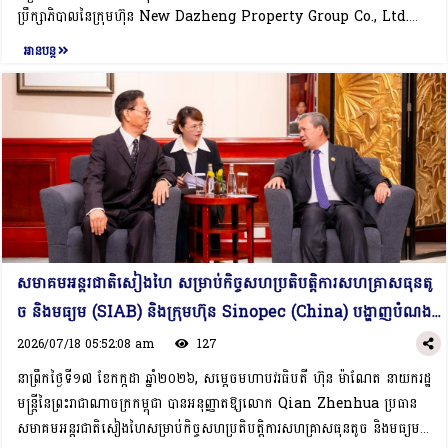
ជាមួយគ្នានោះដែរ, ថ្នាក់ដឹកនាំទាំងពីរក៏បានផ្លាស់ប្តូរយោបល់លើកិច្ចសហប្រតិបត្តិការក្នុង
ប្រឹក្សាភិបាលនៃក្រុមហ៊ុន New Dazheng Property Group Co., Ltd.
ក្របខ័ណ្ឌពហុភាគី រួមមាន៖ សន្និសីទស្តីពី អន្តរកម្ម និងវិធានការកសាងទំនុកចិត្តនៅអាស៊ី
(New Dazheng) ចូលជួបសម្ដែងការគួរសម និងពិភាក្សាការងារ ក្នុងឱកាសនៃការ
អានបន្ត
(CICA) និង សហភាពសេដ្ឋកិច្ចអឺរ៉ាស៊ី (EAEU) ផងដែរ៕
អញ្ជើញបំពេញទស្សនកិច្ចការងារ និងចូលរួមសន្និសីទពិភពលោកស្តីពីបញ្ញាសិប្បនិម្មិត
ឆ្នាំ២០២៦ នៅសាធារណរដ្ឋប្រជាមានិតចិន ពីថ្ងៃទី១៥-១៧ ខែកក្កដា ឆ្នាំ២០២៦។នៅ
ក្នុងជំនួបនេះ, លោកប្រធានក្រុមប្រឹក្សាភិបាលបានគោរពជម្រាបជូន សម្ដេចធិបតី អំពី
ប្រតិបត្តិការអាជីវកម្មរបស់ខ្លួន ដែលមានជំនាញលើការកែលម្អលំហសាធារណៈទីក្រុង
អគារ និងទីក្រុងឆ្លាតវៃ (Smart City) និងមានកិច្ចសហប្រតិបត្តិការជាមួយសាកល
វិទ្យាល័យជាង ១០០ នៅក្នុងប្រទេសចិន។ លោកប្រធានក្រុមហ៊ុនបានបន្ថែមថា កន្លងមក
ក្រុមហ៊ុនបានសិក្សាស្វែងយល់ពីឱកាសវិនិយោគនៅកម្ពុជា និងបានសហការជាមួយដៃគូ
ក្នុងស្រុក ដើម្បីចាប់យកកាលានុវត្តភាពទាំងនោះ។ ក្រុមហ៊ុនបានចាប់ដៃគូក្នុង
ប្រទេសកម្ពុជាដើម្បីរៀបចំគម្រោងបង្កើតមជ្ឈមណ្ឌលប្រតិបត្តិការវិនិយោគនៅកម្ពុជា ក្នុង
សមាគមអន្តរជាតិសៀងហៃ សម្រាប់កិច្ចសហប្រតិបត្តិការសហគ្រាសធុនតូ
គោលបំណងសម្របសម្រួល និងកៀរគរវិនិយោគិនចិនឱ្យមកវិនិយោគនៅកម្ពុជាថែម
ច និងមធ្យម (SIAB) និងក្រុមហ៊ុន Sinopec (China) បង្ហាញបំណង
ទៀត។ ទន្ទឹមនឹងនេះ, ប្រធានក្រុមប្រឹក្សាភិបាលបានបង្ហាញចំណាប់អារម្មណ៍ស្វែងរក
ស្វែងរកកាលានុវត្តភាពធុរកិច្ច និងវិនិយោគ​ និងចាប់ដៃគូរជាមួយសហគ្រា
កិច្ចសហប្រតិបត្តិការជាមួយបណ្ដាសាកលវិទ្យាល័យនានានៅកម្ពុជា ដើម្បីបង្កើតឱកាសឱ្យ
2026/07/18 05:52:08 am
127
និស្សិតកម្ពុជាបានទៅសិក្សានៅប្រទេសចិន ផងដែរ។ជាការឆ្លើយតប, សម្ដេចធិបតីបាន
សធុនតូច និងមធ្យម នៅកម្ពុជា
នាព្រឹកថ្ងៃទី១៧ ខែកក្កដា ឆ្នាំ២០២៦, សម្តេចមហាបវរធិបតី ហ៊ុន ម៉ាណែត នាយករដ្ឋ
សម្ដែងការស្វាគមន៍យ៉ាងកក់ក្ដៅចំពោះគោលបំណង និងកិច្ចសហការរបស់ក្រុមហ៊ុន
មន្ត្រីនៃព្រះរាជាណាចក្រកម្ពុជា បានអនុញ្ញាតឱ្យលោក Qian Zhenhua ប្រធាន
ជាមួយដៃគូក្នុងប្រទេសកម្ពុជា ក្នុងការស្វែងរកកាលានុវត្តភាពវិនិយោគនៅកម្ពុជា។
សមាគមអន្តរជាតិសៀងហៃសម្រាប់កិច្ចសហប្រតិបត្តិការសហគ្រាសធុនតូច និងមធ្យម
សម្ដេចធិបតីបានស្វាគមន៍ចំពោះគម្រោងបង្កើតមជ្ឈមណ្ឌលប្រតិបត្តិការវិនិយោគនៅ