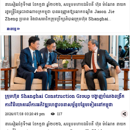
អបអរសាទរចំពោះកម្ពុជា ដែលបានកសាងព្រែកជីកហ្វូណនតេជោ។ លោកប្រធានបាន
នារសៀលថ្ងៃទី១៧ ខែកក្កដា ឆ្នាំ២០២៦, សម្តេចមហាបវរធិបតី ហ៊ុន ម៉ាណែត នាយក
បន្ថែមថា ព្រែកជីកហ្វូណនតេជោ មានសក្តានុពលដ៏ធំធេងក្នុងការទាក់ទាញការវិនិយោគ
រដ្ឋមន្ត្រីនៃព្រះរាជាណាចក្រកម្ពុជា បានអនុញ្ញាតឱ្យលោកបណ្ឌិត Jason Jie
បន្ថែមទៀតមកកាន់ប្រទេសកម្ពុជា ពិសេសលើវិស័យឡូជីស្ទិក និងការដឹកជញ្ជូនតាម
Zheng ប្រធាន និងជាសមាជិកក្រុមប្រឹក្សាភិបាលក្រុមហ៊ុន Shanghai
នាវាចរណ៍។ជាការឆ្លើយតប, សម្ដេចធិបតីបានសម្ដែងការស្វាគមន៍ចំពោះក្រុមហ៊ុន ដែល
Spacesail Technologies Co., Ltd. ចូលជួបសម្ដែងការគួរសម និងពិភាក្សា
អានបន្ត
មានចំណាប់អារម្មណ៍ក្នុងការស្វែងរកឱកាសវិនិយោគលើវិស័យឡូជីស្ទិកនៅកម្ពុជា។
ការងារ ក្នុងឱកាសដែលសម្តេចអញ្ជើញបំពេញទស្សនកិច្ចការងារ និងចូលរួមសន្និសីទបញ្ញា
សម្ដេចធិបតីបានគូសបញ្ជាក់ថា វិស័យឡូជីស្ទិកជាវិស័យដ៏មានសារៈសំខាន់ ដែលរាជ
សិប្បនិម្មិតពិភពលោក​ ឆ្នាំ២០២៦ នៅសាធារណរដ្ឋប្រជាមានិតចិន ពីថ្ងៃទី១៥-១៧ ខែ
រដ្ឋាភិបាលតែងតែយកចិត្តទុកដាក់ខ្ពស់ក្នុងការជំរុញការអភិវឌ្ឍវិស័យនេះឱ្យកាន់តែប្រសើរ
កក្កដា ឆ្នាំ២០២៦។ក្នុងឱកាសនៃជំនួប, លោកប្រធានក្រុមហ៊ុនបានគោរពជម្រាបជូនស
ឡើង​ ក្នុងទិសដៅពង្រឹងភាពប្រកួតប្រជែងរបស់កម្ពុជា។ សម្ដេចធិបតីបានគូសបញ្ជាក់
ម្តេចធិបតីអំពីប្រតិបត្តិការអាជីវកម្មរបស់ក្រុមហ៊ុន ដោយបញ្ជាក់ថា ក្រុមហ៊ុនផ្តល់សេវា
បន្ថែមថា ការកសាងព្រែកជីកហ្វូណនតេជោ ជាគំនិតផ្ដួចផ្ដើមជាប្រវត្តិសាស្ត្រក្នុងវិស័យ
ទំនាក់ទំនងតាមប្រព័ន្ធផ្កាយរណប (Satellite Communications) ដែលផ្ដោត
ហេដ្ឋារចនាសម្ព័ន្ធដឹកជញ្ជូនរបស់កម្ពុជា ដែលនឹងផ្លាស់ប្តូរជាមូលដ្ឋាននូវទិដ្ឋភាពសេដ្ឋកិច្ច
លើការអភិវឌ្ឍ និងប្រតិបត្តិការគម្រោងបណ្តាញផ្កាយរណបគន្លងតារាវិថីទាប Qianfan
កម្ពុជា តាមរយៈការតភ្ជាប់ប្រព័ន្ធផ្លូវទឹកក្នុងស្រុកទៅកាន់តំបន់ឆ្នេរសមុទ្រ។ សម្ដេចធិបតី
(“Thousand Sails” Low Earth Orbit - LEO Broadband
បានសង្កត់ធ្ងន់បន្ថែមថា កម្ពុជាមិនត្រឹមតែកសាងព្រែកជីកជារូបវន្តប៉ុណ្ណោះទេ ប៉ុន្តែក៏
Constellation)។ គម្រោង Qianfan នេះ គឺជាគំនិតផ្តួចផ្តើមផ្នែកពាណិជ្ជកម្មដ៏
កំពុងកសាងនូវច្រករបៀងសេដ្ឋកិច្ចដ៏ឆ្លាតវៃ និងទំនើប ផងដែរ។ជាទីបញ្ចប់, សម្ដេចធិបតី
ធំមួយនៅទីអវកាសរបស់ប្រទេសចិន ដែលមានគោលដៅផ្តល់សេវាអ៊ីនធឺណិត និងទំនាក់
បានលើកទឹកចិត្តឱ្យក្រុមហ៊ុនបន្តផ្សារភ្ជាប់ទំនាក់ទំនង ក៏ដូចជាពិភាក្សាការងារឱ្យកាន់តែ
ក្រុមហ៊ុន Shanghai Construction Group បង្ហាញបំណងពង្រីក
ទំនងល្បឿនលឿនគ្របដណ្តប់ទូទាំងសកលលោក។ លោកប្រធានក្រុមហ៊ុនបានបន្ថែមថា
ជិតស្និទ្ធជាមួយក្រសួងស្ថាប័នពាក់ព័ន្ធកម្ពុជា ដើម្បីស្វែងរកឱកាសវិនិយោគជាក់ស្ដែងនៅ
ការវិនិយោគលើការអភិវឌ្ឍហេដ្ឋារចនាសម្ព័ន្ធ​បន្ថែមទៀតនៅកម្ពុជា
ដោយមើលឃើញពីការអភិវឌ្ឍយ៉ាងឆាប់រហ័សរបស់កម្ពុជា ក្រុមហ៊ុនពិតជាមានចំណាប់
កម្ពុជា៕
អារម្មណ៍ក្នុងការស្វែងរកឱកាសវិនិយោគលើការផ្គត់ផ្គង់សេវាអ៊ីនធឺណិត និងទំនាក់ទំនង
2026/07/18 03:20:49 pm
117
តាមប្រព័ន្ធផ្កាយរណបនៅកម្ពុជា។ជាការឆ្លើយតប, សម្ដេចធិបតីបានសម្តែងការស្វាគមន៍
នារសៀលថ្ងៃទី១៧ ខែកក្កដា ឆ្នាំ២០២៦, សម្តេចមហាបវរធិបតី ហ៊ុន ម៉ាណែត នាយក
ចំពោះគោលបំណងរបស់ក្រុមហ៊ុន ក្នុងការស្វែងរកឱកាសបណ្ដាក់ទុនវិនិយោគនៅក្នុងទី