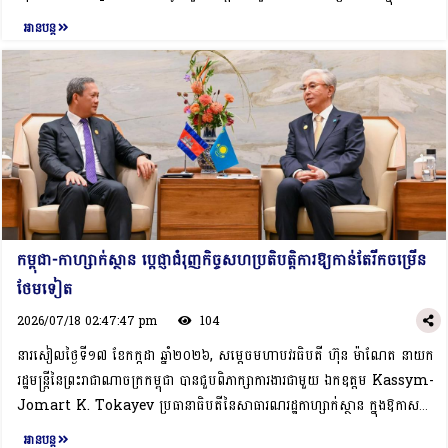
បានគូសបញ្ជាក់អំពីការបន្តគាំទ្ររបស់រាជរដ្ឋាភិបាលដល់ប្រតិបត្តិការអាជីវកម្ម ក៏ដូចជាការ
នៃការអញ្ជើញបំពេញទស្សនកិច្ចការងារ និងចូលរួមសន្និសីទបញ្ញាសិប្បនិម្មិតពិភពលោក​
អានបន្ត
អនុវត្តគម្រោងនានារបស់ក្រុមហ៊ុននៅកម្ពុជា។ ជាមួយគ្នានោះ, សម្តេចធិបតីបានលើកទឹក
ឆ្នាំ២០២៦ នៅសាធារណរដ្ឋប្រជាមានិតចិន ពីថ្ងៃទី១៥-១៧ ខែកក្កដា ឆ្នាំ២០២៦។ក្នុង
ចិត្តឱ្យក្រុមហ៊ុនយកចិត្តទុកដាក់ក្នុងការចូលរួមចំណែកលើការបណ្តុះបណ្តាលធនធាន
ឱកាសនៃជំនួប, លោកតំណាងក្រុមហ៊ុន ZTE Corporation បានគោរពជម្រាបជូន
មនុស្សលើការកសាងហេដ្ឋារចនាសម្ព័ន្ធ ក៏ដូចជាជំនាញវិស្វកម្ម​ ដល់ពលរដ្ឋកម្ពុជា។ជាទី
សម្ដេចធិបតីអំពីដំណើរការប្រតិបត្តិការអាជីវកម្មរបស់ក្រុមហ៊ុន ដោយបានបញ្ជាក់ថា ក្រុម
បញ្ចប់, សម្តេចធិបតីបានលើកទឹកចិត្តឱ្យក្រុមហ៊ុនបន្តផ្សារភ្ជាប់ទំនាក់ទំនង និងកិច្ច
ហ៊ុនផ្តោតអាជីវកម្មលើការផ្គត់ផ្គង់សម្ភារៈបរិក្ខារទូរគមនាគមន៍ និងផ្តល់ដំណោះស្រាយ
សហការ​ ឱ្យកាន់តែជិតស្និទ្ធជាមួយក្រសួងស្ថាប័នពាក់ព័ន្ធកម្ពុជា ដើម្បីជំរុញភាពជោគជ័យ
បច្ចេកវិទ្យាគមនាគមន៍ និងព័ត៌មានវិទ្យា(ICT)។ បច្ចុប្បន្ន, ក្រុមហ៊ុនមានប្រតិបត្តិការអាជីវ
របស់ក្រុមហ៊ុនថែមទៀត៕
កម្មនៅតាមបណ្តាប្រទេសជាង ១៦០ ជុំវិញពិភពលោក និងជាក្រុមហ៊ុនលំដាប់ថ្នាក់ទី២
លើសកលលោក ក្នុងការផ្គត់ផ្គង់ប្រព័ន្ធបច្ចេកវិទ្យា 5G។ បន្ថែមពីនេះ​, លោកតំណាង
ក្រុមហ៊ុនបានបញ្ជាក់ថា ក្រុមហ៊ុនបានបោះទុនវិនិយោគនៅក្នុងទីផ្សារកម្ពុជាអស់រយៈពេល
ជាង ២ទសវត្សរ៍មកហើយ។ តាមរយៈជោគជ័យនៃការវិនិយោគនេះ, ក្រុមហ៊ុនមានបំណង
កម្ពុជា-កាហ្សាក់ស្ថាន ប្តេជ្ញាជំរុញកិច្ចសហប្រតិបត្តិការឱ្យកាន់តែរីកចម្រើន
ពង្រីកទុនវិនិយោគរបស់ខ្លួនបន្ថែមទៀតនៅក្នុងប្រទេសកម្ពុជា ក្នុងនាមជាសហគ្រាសផ្គត់
ថែមទៀត
ផ្គង់បណ្តាញទូរគមនាគមន៍ និងផ្តល់ដំណោះស្រាយបច្ចេកវិទ្យា ICT។ ក្រុមហ៊ុនក៏មាន
ផែនការពង្រីកការវិនិយោគលើម៉ូដែលមូលដ្ឋានបញ្ញាសិប្បនិម្មិតអធិបតេយ្យរបស់កម្ពុជា
2026/07/18 02:47:47 pm
104
(Cambodia Sovereign AI Foundation Model) និងហេដ្ឋារចនាសម្ព័ន្ធ
នារសៀលថ្ងៃទី១៧ ខែកក្កដា ឆ្នាំ២០២៦, សម្តេចមហាបវរធិបតី ហ៊ុន ម៉ាណែត នាយក
និងប្រព័ន្ធអេកូឡូស៊ីបញ្ញាសិប្បនិម្មិតជាតិ (National AI Infrastructure and
រដ្ឋមន្ត្រីនៃព្រះរាជាណាចក្រកម្ពុជា បានជួបពិភាក្សាការងារជាមួយ ឯកឧត្តម Kassym-
Ecosystem) នៅកម្ពុជា។ កន្លងមក, ក្រុមហ៊ុនក៏បានចូលរួមចំណែកយ៉ាងសកម្មក្នុង
Jomart K. Tokayev ប្រធានាធិបតីនៃសាធារណរដ្ឋកាហ្សាក់ស្ថាន ក្នុងឱកាស
ការតភ្ជាប់បណ្តាញទូរគមនាគមន៍នៅតាមជនបទ, ការដាក់ពង្រាយបណ្តាញ
អញ្ជើញបំពេញទស្សនកិច្ចការងារ និងចូលរួមសន្និសីទបញ្ញាសិប្បនិម្មិតពិភពលោក
អានបន្ត
ខ្សែកាបអុបទិក និងការផ្ដល់សេវាអ៊ីនធឺណិតល្បឿនលឿនតាមខ្សែ និងចល័ត នៅក្នុង