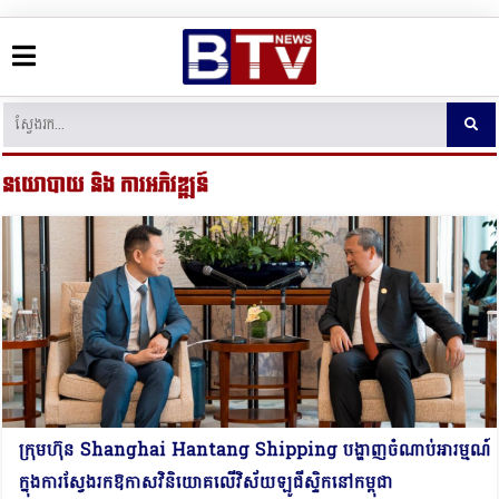
នយោបាយ​ និង ការអភិវឌ្ឍន៍
ក្រុមហ៊ុន Shanghai Hantang Shipping បង្ហាញចំណាប់អារម្មណ៍
ក្នុងការស្វែងរកឱកាសវិនិយោគលើវិស័យឡូជីស្ទិកនៅកម្ពុជា