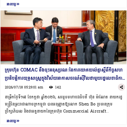
(SIAB) ដឹកនាំគណៈប្រតិភូ ដែលមានការចូលរួមពីក្រុមហ៊ុន Sinopec (China)
អានបន្ត
កម្ពុជា ដើម្បីផ្តល់ព័ត៌មានគ្រប់ជ្រុងជ្រោយដល់វិនិយោគិនចិនអំពីសក្ដានុពល និងឱកាស
និងសមាគមសហព័ន្ធជំរុញពាណិជ្ជកម្ម និងវិនិយោគជាតិកម្ពុជា (CamTIPA) ចូលជួប
វិនិយោគនានានៅកម្ពុជា។ ពាក់ព័ន្ធនឹងកិច្ចសហប្រតិបត្តិការលើវិស័យអប់រំ សម្ដេចធិបតី
សម្ដែងការគួរសម និងពិភាក្សាការងារ ក្នុងឱកាសនៃការអញ្ជើញបំពេញទស្សនកិច្ចការងារ
បានគូសបញ្ជាក់ថា វិស័យអប់រំ ជាទិសដៅអាទិភាពមួយដែលរាជរដ្ឋាភិបាលយកចិត្ត
និងចូលរួមសន្និសីទពិភពលោកស្តីពីបញ្ញាសិប្បនិម្មិត ឆ្នាំ២០២៦ នៅសាធារណរដ្ឋប្រជា
ទុកដាក់បំផុត។ ជាក់ស្តែង, កន្លងមកមាននិស្សិតកម្ពុជាជាច្រើនរូប ទទួលបាន
មានិតចិន ពីថ្ងៃទី១៥-១៧ ខែកក្កដា ឆ្នាំ២០២៦។ក្នុងឱកាសនៃជំនួបនេះ, លោកប្រធាន
អាហារូបករណ៍ទៅសិក្សានៅប្រទេសចិន ហើយនិស្សិតដែលបានបញ្ចប់ការសិក្សាដោយ
សមាគមបានគោរពជម្រាបជូនសម្តេចធិបតីអំពីការទុកចិត្តរបស់វិនិយោគិន និង
ជោគជ័យបានវិលត្រឡប់មកចូលរួមបម្រើការងារ និងរួមចំណែកយ៉ាងសកម្មក្នុងការអភិវឌ្ឍ
ប្រជាជនចិនទៅលើការអភិវឌ្ឍ និងការរីកចម្រើនរបស់កម្ពុជា ព្រមទាំងបានបង្ហាញចំណាប់
ប្រទេសជាតិ។ជាទីបញ្ចប់, សម្តេចធិបតីបានលើកទឹកចិត្តឱ្យក្រុមហ៊ុនបន្តកិច្ចសហការយ៉ាង
អារម្មណ៍យ៉ាងខ្លាំងចំពោះសក្តានុពលរបស់កម្ពុជា ជាពិសេសកម្លាំងពលកម្មវ័យក្មេង ដែល
ជិតស្និទ្ធជាមួយដៃគូក្នុងស្រុក ព្រមទាំងរក្សាទំនាក់ទំនង និងពិភាក្សាការងារជាមួយក្រសួង
ប្រកបដោយថាមវន្ត និងសមត្ថភាព។ លោកប្រធានសមាគមក៏បានជម្រាបអំពីបំណងរបស់
ស្ថាប័នពាក់ព័ន្ធ ដើម្បីជំរុញការវិនិយោគជាក់ស្ដែងនៅកម្ពុជា៕
ក្រុមហ៊ុន Sinopec (China) ក្នុង​ការស្វែងរកឱកាសធុរកិច្ច​ និងវិនិយោគ​ ក៏ដូចជា
ក្រុមហ៊ុន COMAC នឹងចុះអនុស្សរណៈនៃការយោគយល់គ្នាស្តីពីកិច្ចសហ
ផែនការរបស់សមាគម និងក្រុមហ៊ុន ក្នុងការចាប់ដៃគូសហការជាមួយសហគ្រាសធុនតូច
ប្រតិបត្តិការយុទ្ធសាស្ត្រក្នុងវិស័យអាកាសចរណ៍ស៊ីវិល​ជាមួយរដ្ឋលេខាធិការ
និងមធ្យម (SMEs) នៅកម្ពុជា លើវិស័យសេដ្ឋកិច្ចថ្មីៗ ដូចជាសេដ្ឋកិច្ចឌីជីថល
ដ្ឋានអាកាសចរណ៍ស៊ីវិលកម្ពុជា​
(Digital Economy), ថាមពលកកើតឡើងវិញ និងហេដ្ឋារចនាសម្ព័ន្ធជាដើម។
2026/07/18 05:29:01 am
142
ទន្ទឹមនេះ, សមាគម និងក្រុមហ៊ុនក៏មានផែនការរៀបចំដំណើរទស្សនកិច្ចធុរកិច្ច
នាព្រឹកថ្ងៃទី១៧ ខែកក្កដា ឆ្នាំ២០២៦, សម្តេចមហាបវរធិបតី ហ៊ុន ម៉ាណែត នាយករដ្ឋ
(Business Visit) របស់សហគ្រាសចិនមកកាន់កម្ពុជានាពេលខាងមុខផងដែរ។ជាការ
មន្ត្រីនៃព្រះរាជាណាចក្រកម្ពុជា បានអនុញ្ញាតឱ្យលោក Shen Bo ប្រធានក្រុម
ឆ្លើយតប, សម្តេចធិបតីបានសម្តែងការស្វាគមន៍យ៉ាងកក់ក្តៅចំពោះបំណងរបស់សមាគម
ប្រឹក្សាភិបាល និងជាអគ្គនាយកនៃក្រុមហ៊ុន Commercial Aircraft
និងក្រុមហ៊ុន ដែលបានបង្ហាញចំណាប់អារម្មណ៍ក្នុងការស្វែងរកកាលានុវត្តភាពធុរកិច្ច និង
Corporation of China (COMAC) ចូលជួបសម្ដែងការគួរសម និងពិភាក្សា
អានបន្ត
វិនិយោគ​ នៅកម្ពុជា និងការចាប់យកដៃគូសហប្រតិបត្តិការជាមួយ SMEs កម្ពុជា។ ស
ការងារ, ក្នុងឱកាសដែលសម្តេចធិបតីអញ្ជើញបំពេញទស្សនកិច្ចការងារ និងចូលរួម