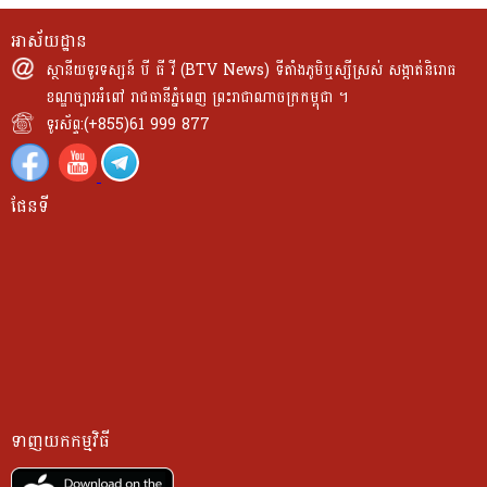
វត្តន៍ AI ប្រកបដោយការទទួលខុសត្រូវ និងបរិយបន្ន។ - ទី៣ យើងត្រូវកសាងក្របខ័ណ្ឌ
និងកំណើនជាក់ស្ដែងសម្រាប់អធិបតេយ្យភាពឌីជីថល”។សម្ដេចធិបតី បានបញ្ជាក់ថា អភិ
អាស័យដ្ឋាន
អភិបាលកិច្ច ប្រកបដោយសុភនិច្ឆ័យ បរិយាបន្ន ភាពបត់បែន និងភាពទុកចិត្តបាន។ យន្ត
ក្រមនេះ មិនត្រឹមតែឆ្លុះបញ្ចាំងពីស្ថានភាពជាក់ស្ដែងរបស់ជាតិ និងអាទិភាពបន្ទាន់នៃការ
ការច្បាប់របស់យើងត្រូវឆ្លើយតបទៅនឹងពិពិធភាពនៃតម្រូវការសេដ្ឋកិច្ចរបស់សង្គមនីមួយៗ
ស្ថានីយទូរទស្សន៍ បី ធី វី (BTV News) ទីតាំងភូមិឬស្សីស្រស់ សង្កាត់និរោធ
អភិវឌ្ឍរបស់យើងប៉ុណ្ណោះទេ ប៉ុន្ដែថែមទាំងបង្ហាញពីជំនឿយ៉ាងមុតមាំរបស់យើងថា
ក្របខ័ណ្ឌទាំងនេះត្រូវតែការពារសិទ្ធិមូលដ្ឋាន ធានាបាននូវការប្រើប្រាស់ AI ប្រកបដោយ
ខណ្ឌច្បារអំពៅ រាជធានីភ្នំពេញ ព្រះរាជាណាចក្រកម្ពុជា ។
អនាគតរបស់បច្ចេកវិទ្យា AI សកល ចាំបាច់ត្រូវរក្សាឱ្យបាននូវភាពបើកចំហ និង
ក្រមសីលធម៌ និងពង្រឹងទំនុកចិត្តសាធារណៈ តែក៏មិនបង្កជាឧសគ្គដល់ស្មារតីនៃនវា
ទូរស័ព្ទ:(+855)61 999 877
បរិយាបន្ន ព្រមទាំងត្រូវផ្ដល់អត្ថប្រយោជន៍ដល់ប្រទេសទាំងអស់នៅលើពិភពលោក។ទី១
វត្តន៍បច្ចេកវិទ្យានោះទេ។សម្ដេចធិបតី ហ៊ុន ម៉ាណែត បានបញ្ជាក់ថា ក្នុងនាមជាប្រទេស
កម្ពុជា ប្រកាន់ខ្ជាប់យ៉ាងម៉ឺងម៉ាត់នូវការគោរពអធ្យាក្រឹត្យភាពប្រកបដោយបរិយាបន្ន
មួយក្នុងចំណោមប្រទេសហត្ថលេខីដំបូងលើកិច្ចព្រមព្រៀងស្ដីពី ការបង្កើតអង្គការសហ
ជាជាងក្លាយជាចំណុចប្រេះឆានៃបែកបាក់ផ្នែកភូមិសាស្រ្ដនយោបាយ កម្ពុជាគាំទ្រយ៉ាង
ប្រតិបត្តិការបញ្ញាសិប្បនិម្មិតពិភពលោក កម្ពុជាត្រៀមខ្លួនរួចជាស្រេច ក្នុងការបន្តកិច្ច
ផែនទី
សកម្ម ចំពោះនិម្មាបនកម្មបើកចំហ និងពហុភាគីនិយម ដែលអនុញ្ញាតឱ្យគ្រប់បណ្ដា
សហការយ៉ាងជិតស្និទ្ធជាមួយចិន និងដៃគូអន្តរជាតិទាំងអស់ ដើម្បីរួមគ្នាជំរុញ អនាគតនៃ
ប្រទេសអាចសហការប្រកបដោយភាពបត់បែន ទោះបីជាមកពីតំបន់ ឬប្រព័ន្ធ ឬទំនៀម
AI ប្រកបដោយនវនុវត្តន៍ បរិយាបន្ន សុវត្ថិភាព និងការគោរពយ៉ាងម៉ឺងម៉ាត់ចំពោះ
អភិបាលកិច្ចផ្សេងៗគ្នាក៏ដោយ។ទី២ កម្ពុជាផ្ដល់អាទិភាពទៅលើ កំណើនជាក់ស្ដែង
អធិបតេយ្យជាតិ តាមរយៈភាពជាដៃគូដ៏ស្មោះត្រង់ ការកសាងទំនុកចិត្ត ការប្រកាន់ខ្ជាប់នូវ
អភិបាលកិច្ច AI មិនត្រូវស្ថិតនៅត្រឹមតែជាក្របខណ្ឌទ្រឹស្ដី ឬសេចក្ដីថ្លែងការណ៍ប៉ុណ្ណោះ
ក្រមសីលធម៌ និងកិច្ចសហប្រតិបត្តិការជាក់ស្ដែង យើងនឹងរួមគ្នាធានាឱ្យបានថា AI នឹង
ទេ ប៉ុន្តែត្រូវតែបង្វែរមកជាលទ្ធផលមើលឃើញជាក់ស្ដែង។ អភិបាលកិច្ចនេះត្រូវបើកចំហ
ក្លាយជាកម្លាំងចលករដ៏មានឥទ្ធិពលដើម្បីសម្រេចបាននូវវិបុលភាពរួម និងការកសាង
បន្ថែមទៀតនូវ លទ្ធភាពចាប់យកម៉ូដែល​ AI ឈានមុខ (Frontier Models) និង
អនាគតដ៏ត្រចះត្រចង់សម្រាប់មនុស្សជាតិទាំងអស់គ្នា៕
សមត្ថភាពកុំព្យូធីង (Computing)​ ការពង្រឹងហេដ្ឋារចនាសម្ព័ន្ធឌីជីថលសំខាន់ៗ ការ
បណ្ដុះបណ្ដាលធនធានមនុស្សដែល មានជំនាញឯកទេសច្បាស់លាស់ ការគាំទ្រប្រព័ន្ធ
អេកូឡូស៊ីនវានុវត្តន៍ក្នុងស្រុកឱ្យកាន់តែរស់រវើក និងការបើកឱកាសថ្មីៗ សម្រាប់កំណើន
ទាញយកកម្មវិធី
សេដ្ឋកិច្ច។ទី៣ ដើម្បីកំណត់អាទិភាពជាតិសម្រាប់អភិបាលកិច្ច AI កម្ពុជានឹងអនុម័តជា
ផ្លូវការនូវ “យុទ្ធសាស្ត្រជាតិស្ដីពី បញ្ញាសិប្បនិម្មិត” នាពេលឆាប់ៗខាងមុខដើម្បីលើកកម្ពស់