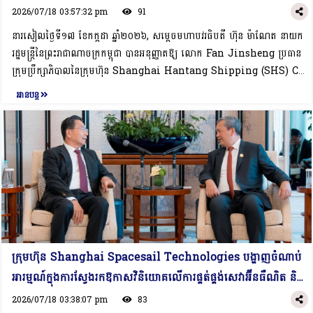
2026/07/18 03:57:32 pm
91
នារសៀលថ្ងៃទី១៧ ខែកក្កដា ឆ្នាំ២០២៦, សម្តេចមហាបវរធិបតី ហ៊ុន ម៉ាណែត នាយក
រដ្ឋមន្ត្រីនៃព្រះរាជាណាចក្រកម្ពុជា បានអនុញ្ញាតឱ្យ លោក Fan Jinsheng ប្រធាន
ក្រុមប្រឹក្សាភិបាលនៃក្រុមហ៊ុន Shanghai Hantang Shipping (SHS) Co.,
Ltd. និងសហការី ចូលជួបសម្ដែងការគួរសម និងពិភាក្សាការងារ ក្នុងឱកាសនៃការ
អានបន្ត
អញ្ជើញបំពេញទស្សនកិច្ចការងារ និងចូលរួមសន្និសីទបញ្ញាសិប្បនិម្មិតពិភពលោក​
ឆ្នាំ២០២៦ នៅសាធារណរដ្ឋប្រជាមានិតចិន ពីថ្ងៃទី១៥-១៧ ខែកក្កដា ឆ្នាំ២០២៦។ក្នុង
ឱកាសនៃជំនួប, លោកប្រធានក្រុមប្រឹក្សាភិបាលបានគោរពជម្រាបជូនសម្ដេចធិបតីអំពី
ប្រតិបត្តិការអាជីវកម្មរបស់ក្រុមហ៊ុន ដែលជាក្រុមហ៊ុនផ្តល់សេវាកម្មឡូជីស្ទិក និង
នាវាចរណ៍ដ៏ឈានមុខគេ ដែលមានមូលដ្ឋាននៅទីក្រុងសៀងហៃ នៃប្រទេសចិន។ អាជីវ
កម្មស្នូលរបស់ក្រុមហ៊ុន គឺផ្តោតលើការដឹកជញ្ជូនតាមផ្លូវសមុទ្រ, ការសាងសង់​​ និងរចនា
នាវា, ព្រមទាំងផ្គត់ផ្គង់សេវាកម្មឡូជីស្ទិកពីដើមដល់ចប់ (End to End
Logistics)។ លោកប្រធានក្រុមប្រឹក្សាបានគូសបញ្ជាក់ថា ដោយមើលឃើញអំពី
សក្តានុពល និងការអភិវឌ្ឍវិស័យហេដ្ឋារចនាសម្ព័ន្ធតភ្ជាប់ជាច្រើននៅកម្ពុជា ក្រុមហ៊ុនមាន
ក្រុមហ៊ុន Shanghai Spacesail Technologies បង្ហាញចំណាប់
ចំណាប់អារម្មណ៍ក្នុងការស្វែងរកឱកាសវិនិយោគលើវិស័យឡូជីស្ទិកនៅប្រទេសកម្ពុជា។
អារម្មណ៍ក្នុងការស្វែងរកឱកាសវិនិយោគលើការផ្គត់ផ្គង់សេវាអ៊ីនធឺណិត និង
ជាមួយគ្នានេះ, ផ្អែកលើសក្តានុពលនៃការកសាងហេដ្ឋារចនាសម្ព័ន្ធតភ្ជាប់ដើម្បីគាំទ្រដល់
សេវាទំនាក់ទំនង តាមប្រព័ន្ធផ្កាយរណបនៅកម្ពុជា
ការអភិវឌ្ឍវិស័យឡូជីស្ទិកនៅកម្ពុជា, លោកប្រធានក្រុមប្រឹក្សាភិបាលបានសម្ដែងនូវការ
2026/07/18 03:38:07 pm
83